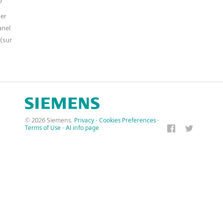
e
er
anel
(sur
© 2026 Siemens.
Privacy
·
Cookies Preferences
·
Terms of Use
·
AI info page