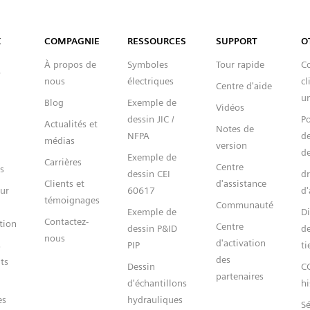
Capital™ X Panel Designer
X
COMPAGNIE
RESSOURCES
SUPPORT
O
À propos de
Symboles
Tour rapide
Co
nous
électriques
cl
Centre d'aide
un
Blog
Exemple de
Vidéos
dessin JIC /
Po
Actualités et
Notes de
NFPA
de
médias
version
de
Exemple de
Carrières
Centre
s
dessin CEI
dr
Clients et
d'assistance
ur
60617
d'
témoignages
Communauté
Exemple de
Di
Contactez-
tion
Centre
dessin P&ID
de
nous
d'activation
s
PIP
ti
des
ts
Dessin
C
partenaires
d'échantillons
hi
es
hydrauliques
Sé