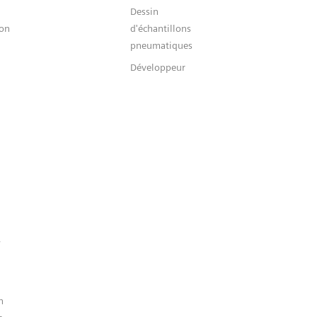
Dessin
ion
d'échantillons
pneumatiques
Développeur
n