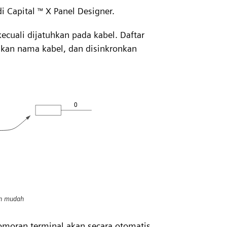
i Capital
X Panel Designer.
™
cuali dijatuhkan pada kabel. Daftar
lkan nama kabel, dan disinkronkan
an mudah
omoran terminal akan secara otomatis