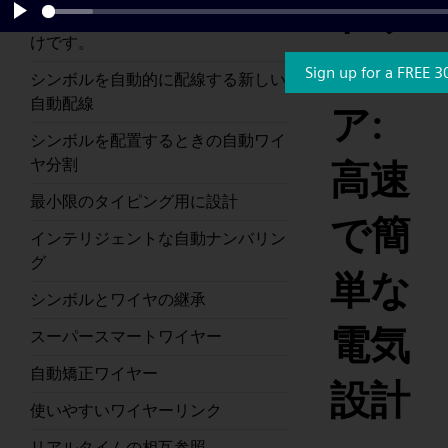
トウ
で、ドラッグアンドドロップするだ
Play
けです。
ェ
Sign up for a FREE 3
シンボルを自動的に配線する新しい
自動配線
ア:
シンボルを配置するときの自動ワイ
ヤ分割
高速
最小限のタイピング用に設計
で簡
インテリジェントな自動ナンバリン
グ
単な
シンボルとワイヤの継承
電気
スーパースマートワイヤー
自動矯正ワイヤー
設計
使いやすいワイヤーリンク
リアルタイムの相互参照