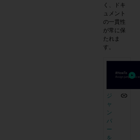
く、ドキ
ュメント
の一貫性
が常に保
たれま
す。
ジ
ャ
ン
パ
ー
を