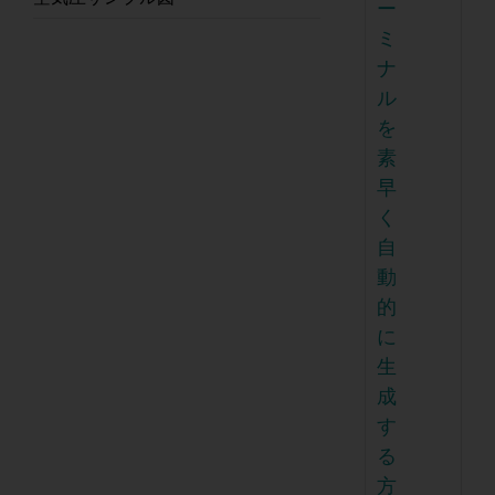
ー
ミ
ナ
ル
を
素
早
く
自
動
的
に
生
成
す
る
方