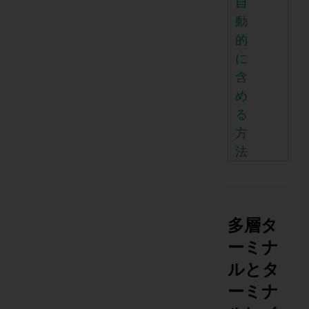
自
動
的
に
含
め
る
方
法
多層タ
ーミナ
ルとタ
ーミナ