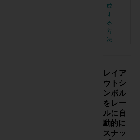
成
す
る
方
法
レイア
ウトシ
ンボル
をレー
ルに自
動的に
スナッ