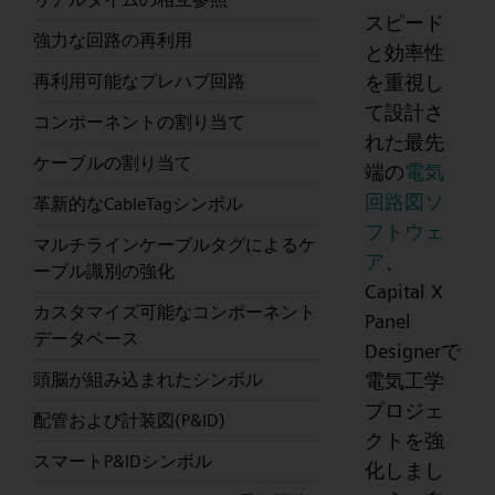
スピード
強力な回路の再利用
と効率性
を重視し
再利用可能なプレハブ回路
て設計さ
コンポーネントの割り当て
れた最先
ケーブルの割り当て
端の
電気
回路図ソ
革新的なCableTagシンボル
フトウェ
マルチラインケーブルタグによるケ
ア
、
ーブル識別の強化
Capital X
カスタマイズ可能なコンポーネント
Panel
データベース
Designerで
電気工学
頭脳が組み込まれたシンボル
プロジェ
配管および計装図(P&ID)
クトを強
スマートP&IDシンボル
化しまし