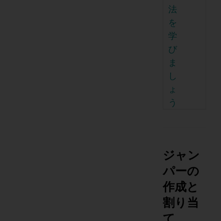
法
を
学
び
ま
し
ょ
う
ジャン
パーの
作成と
割り当
て