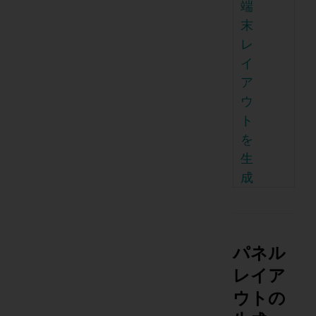
端
末
レ
イ
ア
ウ
ト
を
生
成
パネル
レイア
ウトの