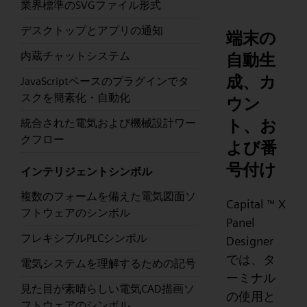
業界標準のSVGファイル形式
デスクトップとアプリの通知
端末の
内蔵チャットシステム
自動生
成、カ
JavaScriptベースのプラグインでタ
スクを簡素化・自動化
ウン
ト、お
統合された電気および機械設計ワー
クフロー
よび番
号付け
インテリジェントシンボル
複数のフォームを備えた電気図面ソ
Capital
X
™
フトウェアのシンボル
Panel
フレキシブルPLCシンボル
Designer
では、タ
電気システムを理解するための記号
ーミナル
見た目が素晴らしい電気CAD描画ソ
の使用と
フトウェアのシンボル