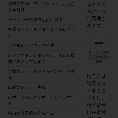
端末の自動生成、カウント、および
るとリア
番号付け
ルタイム
で同期さ
ジャンパーの作成と割り当て
れます。
多層ターミナルとターミナルレイア
ウト
パネルレイアウトの生成
ターミナルの
レイアウトシンボルをレールに自動
生成と使用が
的にスナップします
簡単
複数のフォーマットをインポートす
端子台は
る
端子リス
広範なレポート生成
トをカウ
レポートのエクスポートとインポー
ントし、
ト
端子番号
は再番号
独自の表題欄を作成する