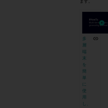
ます。
多
層
端
末
を
簡
単
に
使
用
し、