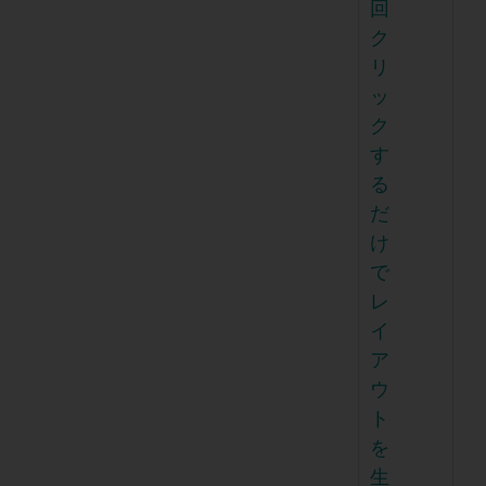
回
ク
リ
ッ
ク
す
る
だ
け
で
レ
イ
ア
ウ
ト
を
生