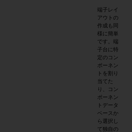
端子レイ
アウトの
作成も同
様に簡単
です。端
子台に特
定のコン
ポーネン
トを割り
当てた
り、コン
ポーネン
トデータ
ベースか
ら選択し
て独自の