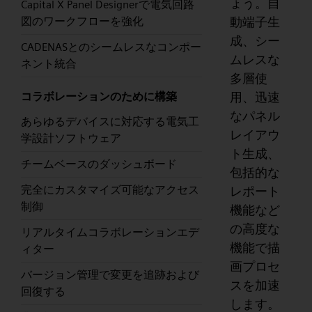
ょう。自
Capital X Panel Designerで電気回路
動端子生
図のワークフローを強化
成、シー
CADENASとのシームレスなコンポー
ムレスな
ネント統合
多層使
用、迅速
コラボレーションのために構築
なパネル
あらゆるデバイスに対応する電気工
レイアウ
学設計ソフトウェア
ト生成、
チームベースのダッシュボード
包括的な
完全にカスタマイズ可能なアクセス
レポート
制御
機能など
の高度な
リアルタイムコラボレーションエデ
機能で描
ィター
画プロセ
バージョン管理で変更を追跡および
スを加速
回復する
します。