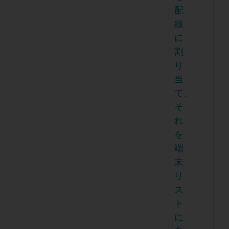
配
線
に
割
り
当
て、
そ
れ
を
端
末
リ
ス
ト
に