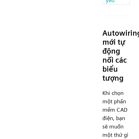
yếu
Autowirin
mới tự
động
nối các
biểu
tượng
Khi chọn
một phần
mềm CAD
điện, bạn
sẽ muốn
một thứ gì