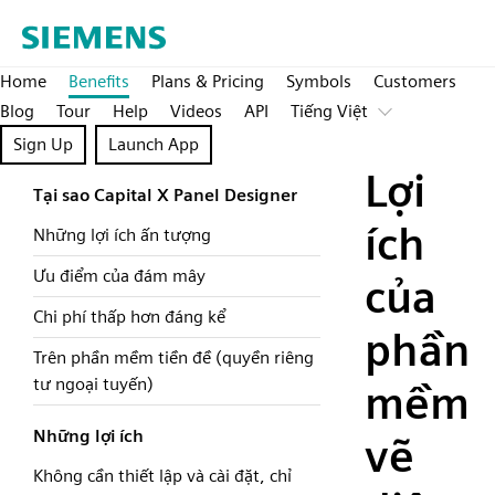
Home
Benefits
Plans & Pricing
Symbols
Customers
Blog
Tour
Help
Videos
API
Tiếng Việt
Sign Up
Launch App
Lợi
Tại sao Capital X Panel Designer
ích
Những lợi ích ấn tượng
Ưu điểm của đám mây
của
Chi phí thấp hơn đáng kể
phần
Trên phần mềm tiền đề (quyền riêng
tư ngoại tuyến)
mềm
Những lợi ích
vẽ
Không cần thiết lập và cài đặt, chỉ