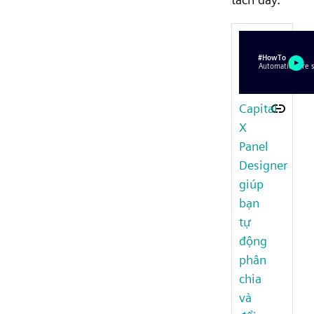
Capital
X
Panel
Designer
giúp
bạn
tự
động
phân
chia
và