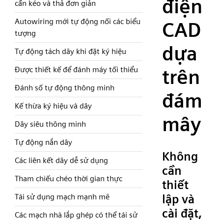
điện
cần kéo và thả đơn giản
Autowiring mới tự động nối các biểu
CAD
tượng
dựa
Tự động tách dây khi đặt ký hiệu
Được thiết kế để đánh máy tối thiểu
trên
Đánh số tự động thông minh
đám
Kế thừa ký hiệu và dây
mây
Dây siêu thông minh
Tự động nắn dây
Không
Các liên kết dây dễ sử dụng
cần
Tham chiếu chéo thời gian thực
thiết
lập và
Tái sử dụng mạch mạnh mẽ
cài đặt,
Các mạch nhà lắp ghép có thể tái sử