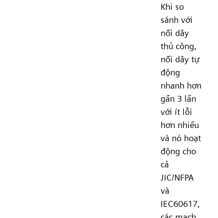
Khi so
sánh với
nối dây
thủ công,
nối dây tự
động
nhanh hơn
gần 3 lần
với ít lỗi
hơn nhiều
và nó hoạt
động cho
cả
JIC/NFPA
và
IEC60617,
các mạch