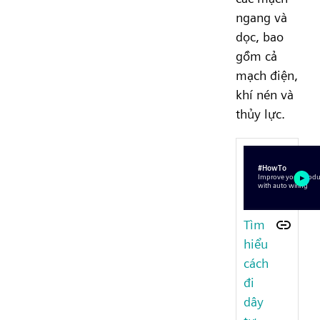
ngang và
dọc, bao
gồm cả
mạch điện,
khí nén và
thủy lực.
Tìm
hiểu
cách
đi
dây