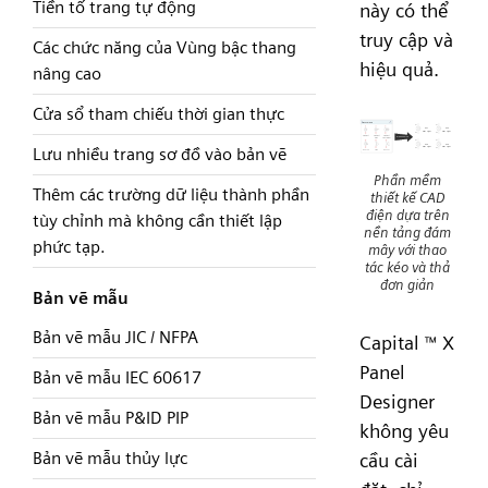
Tiền tố trang tự động
này có thể
truy cập và
Các chức năng của Vùng bậc thang
hiệu quả.
nâng cao
Cửa sổ tham chiếu thời gian thực
Lưu nhiều trang sơ đồ vào bản vẽ
Phần mềm
Thêm các trường dữ liệu thành phần
thiết kế CAD
điện dựa trên
tùy chỉnh mà không cần thiết lập
nền tảng đám
phức tạp.
mây với thao
tác kéo và thả
đơn giản
Bản vẽ mẫu
Bản vẽ mẫu JIC / NFPA
Capital
X
™
Panel
Bản vẽ mẫu IEC 60617
Designer
Bản vẽ mẫu P&ID PIP
không yêu
Bản vẽ mẫu thủy lực
cầu cài