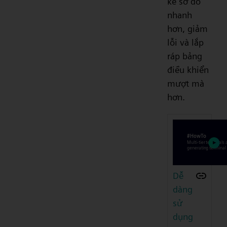
kế sơ đồ
nhanh
hơn, giảm
lỗi và lắp
ráp bảng
điều khiển
mượt mà
hơn.
Dễ
dàng
sử
dụng