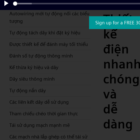
nhất:
cần kéo và thả đơn giản
Play
Autowiring mới tự động nối các biểu
Thiết
tượng
Sign up for a FREE 3
kế
Tự động tách dây khi đặt ký hiệu
Được thiết kế để đánh máy tối thiểu
điện
Đánh số tự động thông minh
nhan
Kế thừa ký hiệu và dây
chóng
Dây siêu thông minh
và
Tự động nắn dây
Các liên kết dây dễ sử dụng
dễ
Tham chiếu chéo thời gian thực
dàng
Tái sử dụng mạch mạnh mẽ
Các mạch nhà lắp ghép có thể tái sử