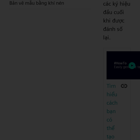
Bản vẽ mẫu bằng khí nén
các ký hiệu
đầu cuối
khi được
đánh số
lại.
Tìm
hiểu
cách
bạn
có
thể
tạo