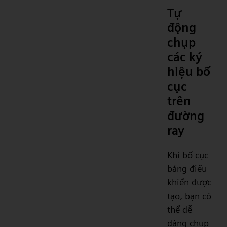
Tự
động
chụp
các ký
hiệu bố
cục
trên
đường
ray
Khi bố cục
bảng điều
khiển được
tạo, bạn có
thể dễ
dàng chụp