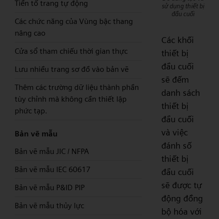
Tiền tố trang tự động
sử dụng thiết bị
đầu cuối
Các chức năng của Vùng bậc thang
nâng cao
Các khối
Cửa sổ tham chiếu thời gian thực
thiết bị
đầu cuối
Lưu nhiều trang sơ đồ vào bản vẽ
sẽ đếm
Thêm các trường dữ liệu thành phần
danh sách
tùy chỉnh mà không cần thiết lập
thiết bị
phức tạp.
đầu cuối
và việc
Bản vẽ mẫu
đánh số
Bản vẽ mẫu JIC / NFPA
thiết bị
Bản vẽ mẫu IEC 60617
đầu cuối
sẽ được tự
Bản vẽ mẫu P&ID PIP
động đồng
Bản vẽ mẫu thủy lực
bộ hóa với