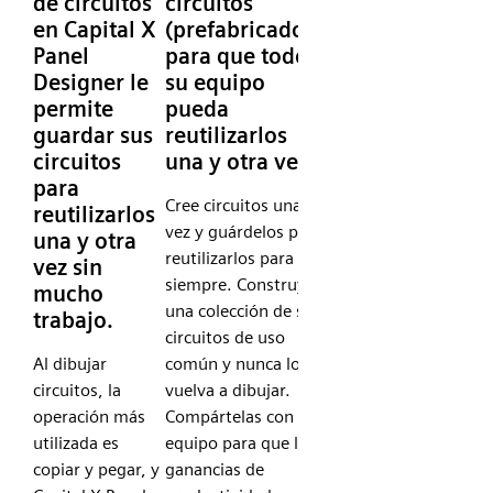
de circuitos
circuitos
en Capital X
(prefabricados)
Panel
para que todo
Designer le
su equipo
permite
pueda
guardar sus
reutilizarlos
circuitos
una y otra vez
para
Cree circuitos una
reutilizarlos
vez y guárdelos para
una y otra
reutilizarlos para
vez sin
siempre. Construya
mucho
una colección de sus
trabajo.
circuitos de uso
Al dibujar
común y nunca los
circuitos, la
vuelva a dibujar.
operación más
Compártelas con tu
utilizada es
equipo para que las
copiar y pegar, y
ganancias de