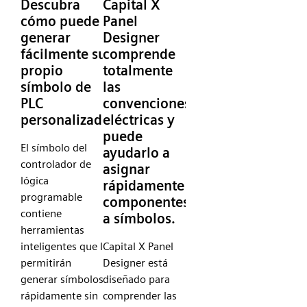
Descubra
Capital X
cómo puede
Panel
generar
Designer
fácilmente su
comprende
propio
totalmente
símbolo de
las
PLC
convenciones
personalizado
eléctricas y
puede
El símbolo del
ayudarlo a
controlador de
asignar
lógica
rápidamente
programable
componentes
contiene
a símbolos.
herramientas
inteligentes que le
Capital X Panel
permitirán
Designer está
generar símbolos
diseñado para
rápidamente sin
comprender las