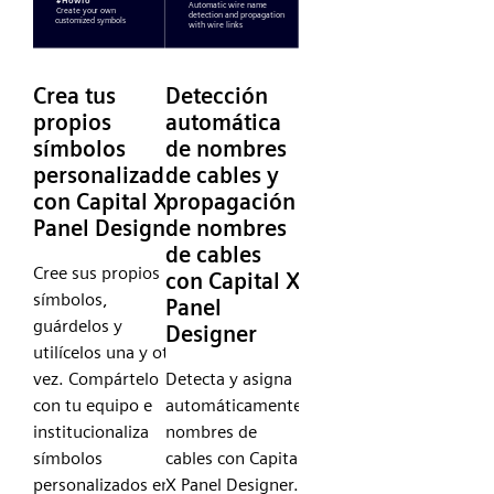
Crea tus
Detección
propios
automática
símbolos
de nombres
personalizados
de cables y
con Capital X
propagación
Panel Designer
de nombres
de cables
Cree sus propios
con Capital X
símbolos,
Panel
guárdelos y
Designer
utilícelos una y otra
vez. Compártelo
Detecta y asigna
con tu equipo e
automáticamente
institucionaliza
nombres de
símbolos
cables con Capital
personalizados en
X Panel Designer.