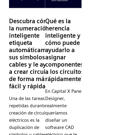
Descubra cómo
Qué es la
la numeración
herencia
inteligente
inteligente y
etiqueta
cómo puede
automáticamente
ayudarlo a
sus símbolos y
asignar
cables y le ayuda
componentes
a crear circuitos
a los circuitos
de forma más
rápidamente?
fácil y rápida
En Capital X Panel
Una de las tareas más
Designer,
repetidas durante la
realmente
creación de circuitos
queríamos
eléctricos es la
diseñar un
duplicación de
software CAD
símbolos y cables.
eléctrico que le