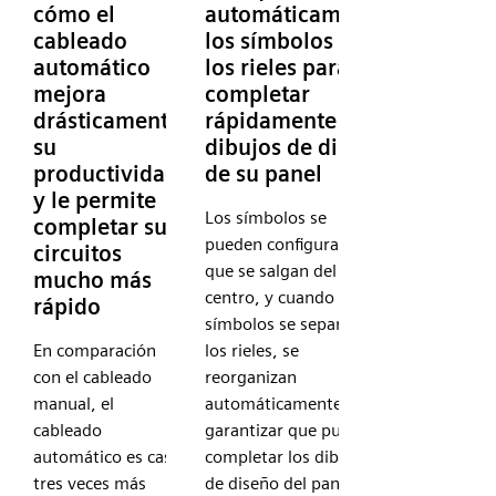
cómo el
automáticamente
cableado
los símbolos en
automático
los rieles para
mejora
completar
drásticamente
rápidamente los
su
dibujos de diseño
productividad
de su panel
y le permite
Los símbolos se
completar sus
pueden configurar para
circuitos
que se salgan del
mucho más
centro, y cuando los
rápido
símbolos se separan de
En comparación
los rieles, se
con el cableado
reorganizan
manual, el
automáticamente para
cableado
garantizar que pueda
automático es casi
completar los dibujos
tres veces más
de diseño del panel de