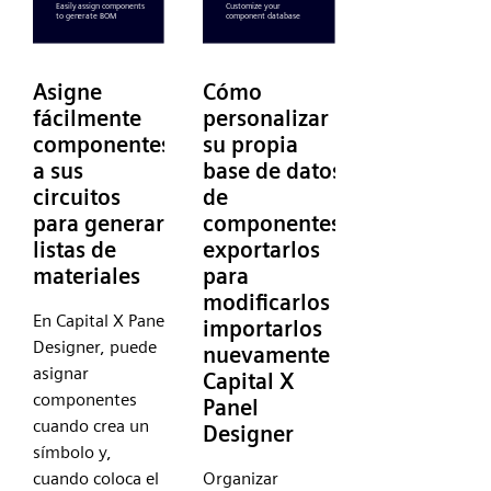
Asigne
Cómo
fácilmente
personalizar
componentes
su propia
a sus
base de datos
circuitos
de
para generar
componentes,
listas de
exportarlos
materiales
para
modificarlos e
En Capital X Panel
importarlos
Designer, puede
nuevamente a
asignar
Capital X
componentes
Panel
cuando crea un
Designer
símbolo y,
cuando coloca el
Organizar