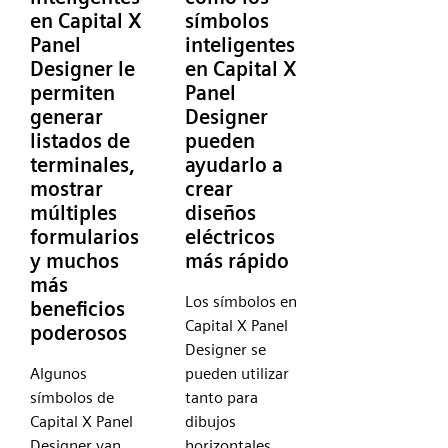
en Capital X
símbolos
Panel
inteligentes
Designer le
en Capital X
permiten
Panel
generar
Designer
listados de
pueden
terminales,
ayudarlo a
mostrar
crear
múltiples
diseños
formularios
eléctricos
y muchos
más rápido
más
Los símbolos en
beneficios
Capital X Panel
poderosos
Designer se
Algunos
pueden utilizar
símbolos de
tanto para
Capital X Panel
dibujos
Designer van
horizontales