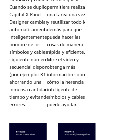
Cuando se duplican,
permitiera realizar
Capital X Panel
una tarea una vez
Designer cambiará
y reutilizar todo lo
automáticamente e
demás para que
inteligentemente el
pueda hacer las
nombre de los
cosas de manera
símbolos y cables al
rápida y eficiente.
siguiente número
Mire el video y
secuencial disponible
obtenga más
(por ejemplo: R1 a R2),
información sobre
ahorrando una
cómo la herencia
inmensa cantidad de
inteligente de
tiempo y evitando
símbolos y cables
errores.
puede ayudar.