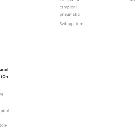
campioni
pneumatici
Sviluppatore
d
Panel
 (On-
ne
pital
(on-