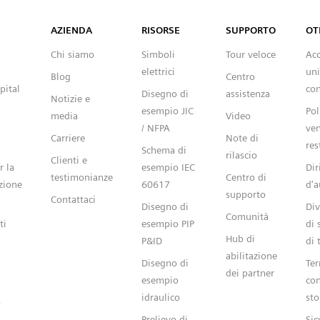
Capital™ X Panel Designer
X
AZIENDA
RISORSE
SUPPORTO
OT
Chi siamo
Simboli
Tour veloce
Ac
elettrici
uni
Blog
Centro
pital
con
Disegno di
assistenza
Notizie e
esempio JIC
Pol
media
Video
/ NFPA
ven
Carriere
Note di
res
Schema di
rilascio
Clienti e
r la
esempio IEC
Dir
testimonianze
Centro di
zione
60617
d'a
supporto
Contattaci
Disegno di
Div
Comunità
ti
esempio PIP
di 
Hub di
P&ID
di 
abilitazione
Disegno di
Ter
dei partner
esempio
con
idraulico
sto
o
Prelievo di
Sic