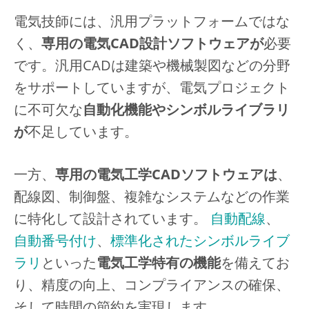
電気技師には、汎用プラットフォームではな
く、
専用の電気CAD設計ソフトウェアが
必要
です。汎用CADは建築や機械製図などの分野
をサポートしていますが、電気プロジェクト
に不可欠な
自動化機能やシンボルライブラリ
が
不足しています。
一方、
専用の電気工学CADソフトウェアは
、
配線図、制御盤、複雑なシステムなどの作業
に特化して設計されています。
自動配線
、
自動番号付け
、
標準化されたシンボルライブ
ラリ
といった
電気工学特有の機能
を備えてお
り、精度の向上、コンプライアンスの確保、
そして時間の節約を実現します。