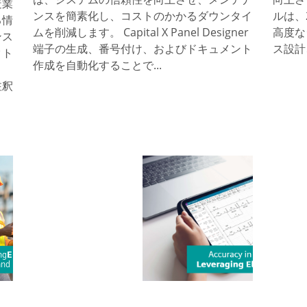
造業
ンスを簡素化し、コストのかかるダウンタイ
ルは、2
る情
ムを削減します。 Capital X Panel Designer
高度な
ンス
端子の生成、番号付け、およびドキュメント
ス設計、
クト
作成を自動化することで...
ま
注釈