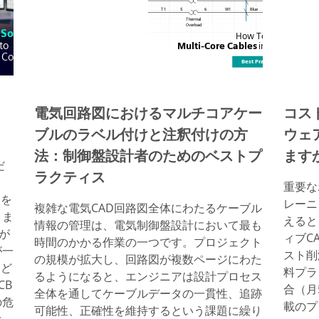
：
電気回路図におけるマルチコアケー
コス
ブルのラベル付けと注釈付けの方
ウェ
法：制御盤設計者のためのベストプ
ます
だ
ラクティス
重要な
」を
レーニ
複雑な電気CAD回路図全体にわたるケーブル
りま
えると
情報の管理は、電気制御盤設計において最も
々が
ィブC
時間のかかる作業の一つです。プロジェクト
が一
スト削
の規模が拡大し、回路図が複数ページにわた
ほど
料プラ
るようになると、エンジニアは設計プロセス
CB
合（月
全体を通してケーブルデータの一貫性、追跡
の危
載のプ
可能性、正確性を維持するという課題に繰り