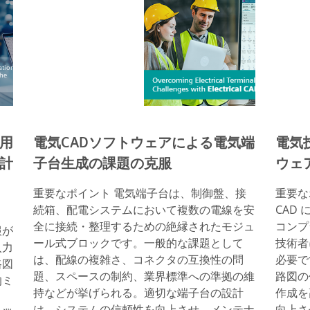
用
電気CADソフトウェアによる電気端
電気
計
子台生成の課題の克服
ウェ
重要なポイント 電気端子台は、制御盤、接
重要なポ
続箱、配電システムにおいて複数の電線を安
CAD
全に接続・整理するための絶縁されたモジュ
コンプ
報が
ール式ブロックです。一般的な課題として
技術者
入力
は、配線の複雑さ、コネクタの互換性の問
必要です
路図
題、スペースの制約、業界標準への準拠の維
路図の
的ミ
持などが挙げられる。適切な端子台の設計
作成を
ョ
は、システムの信頼性を向上させ、メンテナ
向上さ