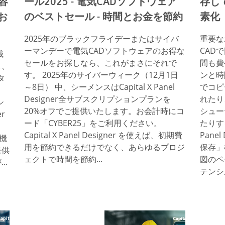
を容
ール2025 - 電気CADソフトウェア
存し
お
のベストセール - 時間とお金を節約
素化
2025年のブラックフライデーまたはサイバ
重要な
ーマンデーで電気CADソフトウェアのお得な
CAD
械
セールをお探しなら、これがまさにそれで
間も費
し、
す。 2025年のサイバーウィーク（12月1日
ンと時
タ
～8日） 中、シーメンスはCapital X Panel
でコピ
Designer全サブスクリプションプランを
れたり
シ
20%オフでご提供いたします。お会計時にコ
シュー
r
ード「CYBER25」をご利用ください。
たりする
Capital X Panel Designer を使えば、初期費
Pane
、機
用を節約できるだけでなく、あらゆるプロジ
保存」
提供
ェクトで時間を節約...
図のペ
..
テンシ