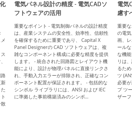
動化
電気パネル設計の精度 - 電気CADソ
電気
フトウェアの活用
慮す
、
重要なポイント - 電気制御パネルの設計精度
重要なポイ
お
は、産業システムの安全性、効率性、信頼性
の電気
ュメ
を確保するために重要であり、 Capital X
画、レ
ま
Panel Designerの CAD ソフトウェアは、複
ールな
ミス
雑なコンポーネント構成に必要な精度を提供
な機能
け、
します。 - 統合された回路図とレイアウト機
リは、
ま
能により、設計が物理パネルに直接リンクさ
るため
回路
れ、手動入力エラーが排除され、正確なコン
ツ (A
更新
ポーネント配置が保証されます。 - 包括的な
必要が
した
シンボル ライブラリには、ANSI および IEC
プ ツ
ット
に準拠した事前構築済みのシンボ...
ザーフ
分散