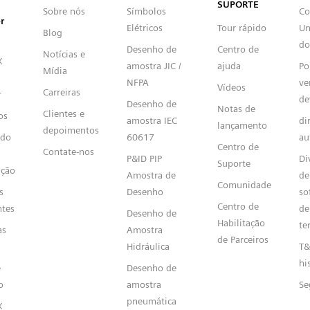
SUPORTE
Sobre nós
Símbolos
Co
r
Elétricos
Tour rápido
Un
Blog
do
Desenho de
Centro de
Notícias e
X
amostra JIC /
ajuda
Po
Mídia
NFPA
ve
Vídeos
Carreiras
r
de
Desenho de
Notas de
Clientes e
os
amostra IEC
di
lançamento
depoimentos
ído
60617
au
Centro de
Contate-nos
P&ID PIP
Di
Suporte
ação
Amostra de
de
Comunidade
s
Desenho
so
Centro de
ntes
de
Desenho de
Habilitação
te
as
Amostra
de Parceiros
Hidráulica
T&
hi
e
Desenho de
o
amostra
Se
pneumática
X