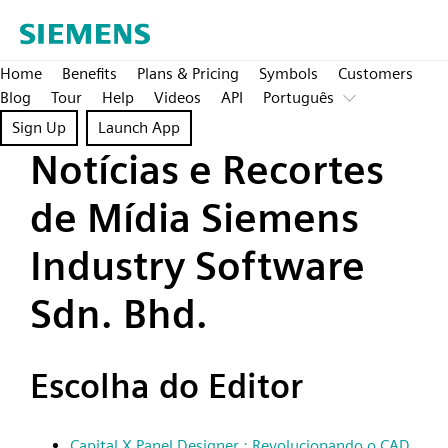
Home
Benefits
Plans & Pricing
Symbols
Customers
Blog
Tour
Help
Videos
API
Português
Sign Up
Launch App
Notícias e Recortes
de Mídia Siemens
Industry Software
Sdn. Bhd.
Escolha do Editor
Capital X Panel Designer : Revolucionando o CAD