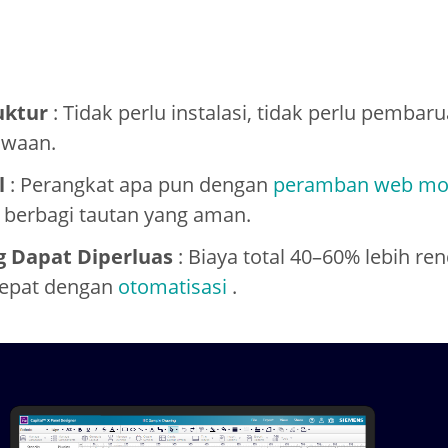
uktur
: Tidak perlu instalasi, tidak perlu pembar
awaan.
l
: Perangkat apa pun dengan
peramban web mo
 berbagi tautan yang aman.
 Dapat Diperluas
: Biaya total 40–60% lebih re
cepat dengan
otomatisasi
.