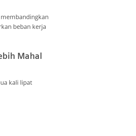
k, membandingkan
rkan beban kerja
ebih Mahal
a kali lipat