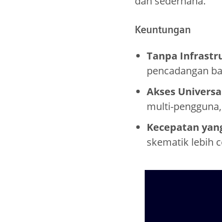
dan sederhana.
Keuntungan
Tanpa Infrastr
pencadangan b
Akses Universa
multi-pengguna,
Kecepatan yang
skematik lebih 