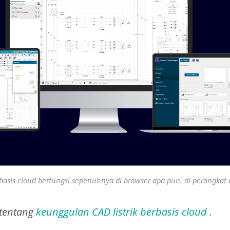
basis cloud berfungsi sepenuhnya di browser apa pun, di perangkat 
 tentang
keunggulan CAD listrik berbasis cloud
.