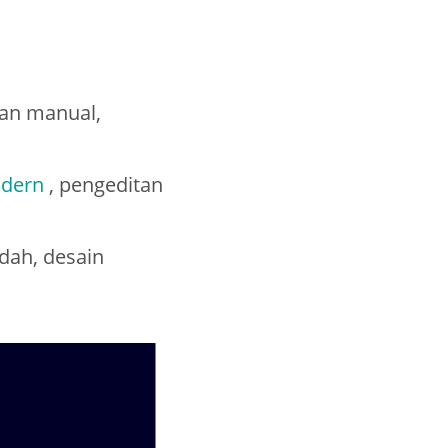
uan manual,
dern
, pengeditan
ndah, desain