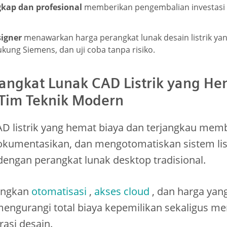
gkap dan profesional
memberikan pengembalian investasi (
signer
menawarkan harga perangkat lunak desain listrik yan
kung Siemens, dan uji coba tanpa risiko.
ngkat Lunak CAD Listrik yang He
 Tim Teknik Modern
D listrik yang hemat biaya dan terjangkau memb
umentasikan, dan mengotomatiskan sistem list
 dengan perangkat lunak desktop tradisional.
ungkan
otomatisasi
,
akses cloud
, dan harga yang
engurangi total biaya kepemilikan sekaligus m
asi desain.