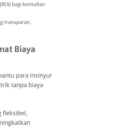
ROI) bagi konsultan
g transparan,
mat Biaya
antu para insinyur
rik tanpa biaya
 fleksibel,
eningkatkan