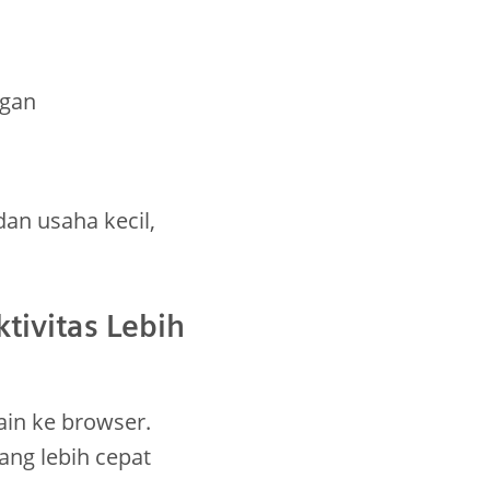
ngan
an usaha kecil,
tivitas Lebih
ain ke browser.
ang lebih cepat