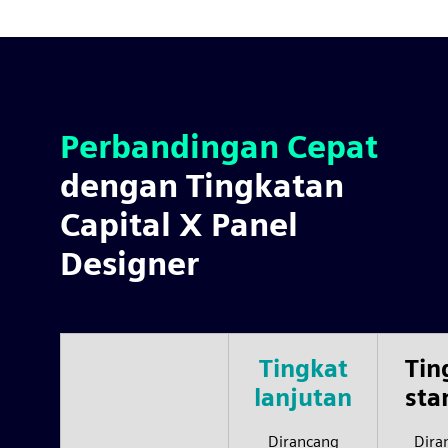
Perbandingan Cepat
dengan Tingkatan
Capital X Panel
Designer
Tingkat
Tin
lanjutan
sta
Dirancang
Dira