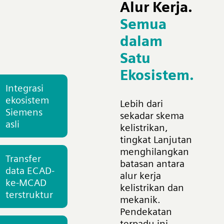
Alur Kerja.
Semua
dalam
Satu
Ekosistem.
Integrasi
ekosistem
Lebih dari
Siemens
sekadar skema
asli
kelistrikan,
tingkat Lanjutan
menghilangkan
Transfer
batasan antara
data ECAD-
alur kerja
ke-MCAD
kelistrikan dan
terstruktur
mekanik.
Pendekatan
terpadu ini