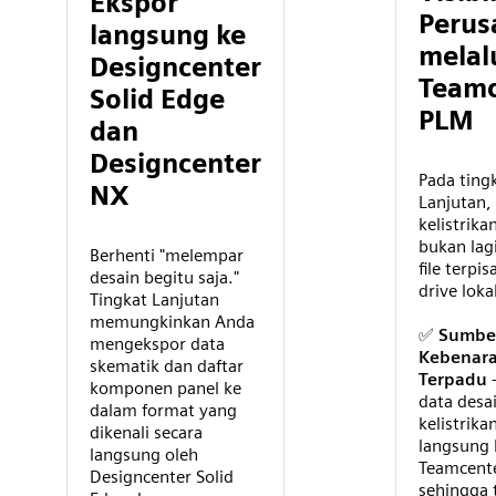
Ekspor
Perus
langsung ke
melal
Designcenter
Teamc
Solid Edge
PLM
dan
Designcenter
Pada ting
NX
Lanjutan,
kelistrika
bukan lag
Berhenti "melempar
file terpi
desain begitu saja."
drive loka
Tingkat Lanjutan
memungkinkan Anda
✅
Sumbe
mengekspor data
Kebenar
skematik dan daftar
Terpadu
-
komponen panel ke
data desa
dalam format yang
kelistrika
dikenali secara
langsung 
langsung oleh
Teamcent
Designcenter Solid
sehingga 