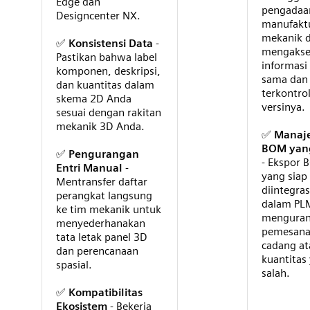
Edge dan
pengadaa
Designcenter NX.
manufaktu
mekanik 
✅
Konsistensi Data
-
mengakse
Pastikan bahwa label
informasi
komponen, deskripsi,
sama dan
dan kuantitas dalam
terkontro
skema 2D Anda
versinya.
sesuai dengan rakitan
mekanik 3D Anda.
✅
Manaj
BOM yang
✅
Pengurangan
- Ekspor 
Entri Manual
-
yang siap
Mentransfer daftar
diintegras
perangkat langsung
dalam PL
ke tim mekanik untuk
mengurang
menyederhanakan
pemesana
tata letak panel 3D
cadang at
dan perencanaan
kuantitas
spasial.
salah.
✅
Kompatibilitas
Ekosistem
- Bekerja