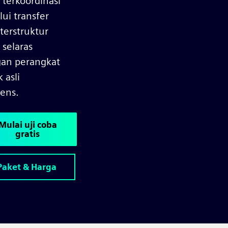
 terkoordinasi
lui transfer
 terstruktur
 selaras
an perangkat
 asli
ens.
Mulai uji coba
gratis
Paket & Harga