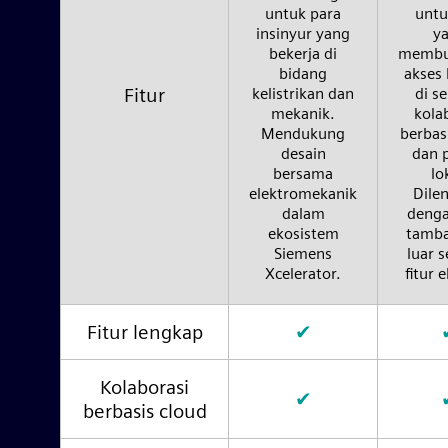
untuk para
untu
insinyur yang
y
bekerja di
membu
bidang
akses 
Fitur
kelistrikan dan
di s
mekanik.
kola
Mendukung
berbas
desain
dan p
bersama
lo
elektromekanik
Dile
dalam
denga
ekosistem
tamba
Siemens
luar 
Xcelerator.
fitur e
Fitur lengkap
✔
Kolaborasi
✔
berbasis cloud