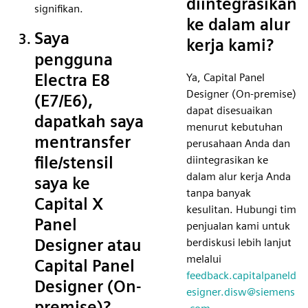
diintegrasikan
signifikan.
ke dalam alur
Saya
kerja kami?
pengguna
Electra E8
Ya, Capital Panel
Designer (On-premise)
(E7/E6),
dapat disesuaikan
dapatkah saya
menurut kebutuhan
mentransfer
perusahaan Anda dan
file/stensil
diintegrasikan ke
dalam alur kerja Anda
saya ke
tanpa banyak
Capital X
kesulitan. Hubungi tim
Panel
penjualan kami untuk
Designer atau
berdiskusi lebih lanjut
melalui
Capital Panel
feedback.capitalpaneld
Designer (On-
esigner.disw@siemens
premise)?