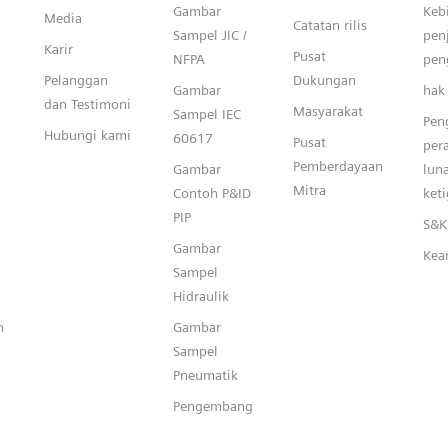
Gambar
Keb
Media
Catatan rilis
Sampel JIC /
pen
Karir
Pusat
NFPA
pen
Pelanggan
Dukungan
Gambar
hak 
dan Testimoni
Masyarakat
Sampel IEC
Pen
Hubungi kami
60617
Pusat
per
Pemberdayaan
Gambar
lun
Mitra
Contoh P&ID
keti
PIP
S&K 
Gambar
Kea
Sampel
Hidraulik
n
Gambar
Sampel
Pneumatik
Pengembang