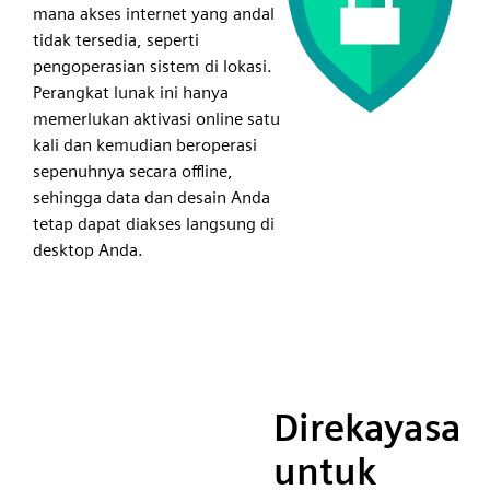
mana akses internet yang andal
tidak tersedia, seperti
pengoperasian sistem di lokasi.
Perangkat lunak ini hanya
memerlukan aktivasi online satu
kali dan kemudian beroperasi
sepenuhnya secara offline,
sehingga data dan desain Anda
tetap dapat diakses langsung di
desktop Anda.
Direkayasa
untuk