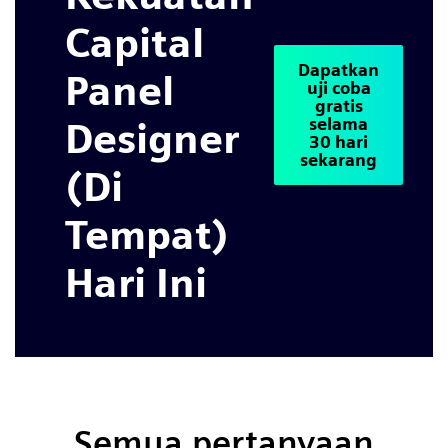
Capital
Dapatkan
Panel
uji coba
gratis
selama
Designer
30 hari
sekarang
(Di
Tempat)
Hari Ini
Semua pertanyaan