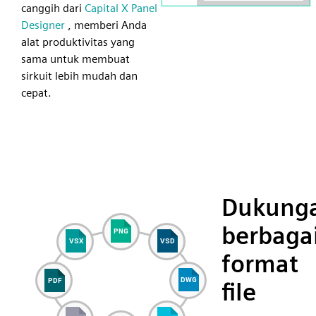
canggih dari
Capital X Panel
Designer
, memberi Anda
alat produktivitas yang
sama untuk membuat
sirkuit lebih mudah dan
cepat.
Dukung
berbaga
format
file