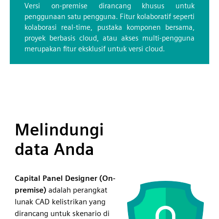
Versi on-premise dirancang khusus untuk
penggunaan satu pengguna. Fitur kolaboratif seperti
kolaborasi real-time, pustaka komponen bersama,
proyek berbasis cloud, atau akses multi-pengguna
merupakan fitur eksklusif untuk versi cloud.
Melindungi
data Anda
Capital Panel Designer (On-
premise)
adalah perangkat
lunak CAD kelistrikan yang
dirancang untuk skenario di