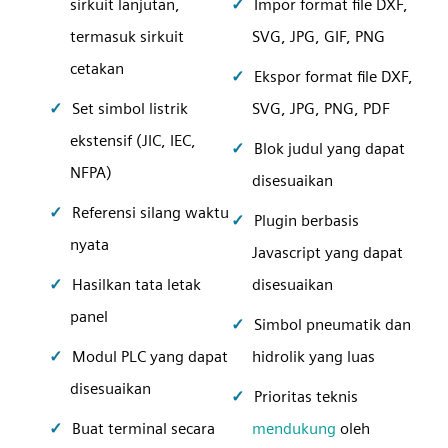
sirkuit lanjutan,
Impor format file DXF,
termasuk sirkuit
SVG, JPG, GIF, PNG
cetakan
Ekspor format file DXF,
Set simbol listrik
SVG, JPG, PNG, PDF
ekstensif (JIC, IEC,
Blok judul yang dapat
NFPA)
disesuaikan
Referensi silang waktu
Plugin berbasis
nyata
Javascript yang dapat
Hasilkan tata letak
disesuaikan
panel
Simbol pneumatik dan
Modul PLC yang dapat
hidrolik yang luas
disesuaikan
Prioritas teknis
Buat terminal secara
mendukung
oleh