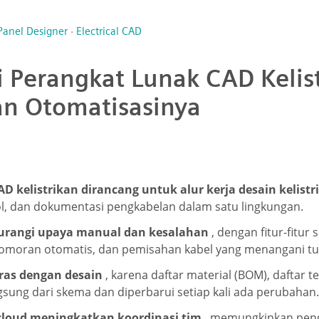
 Panel Designer
·
Electrical CAD
Perangkat Lunak CAD Kelist
 Otomatisasinya
D kelistrikan dirancang untuk alur kerja desain kelistr
ol, dan dokumentasi pengkabelan dalam satu lingkungan.
urangi upaya manual dan kesalahan
, dengan fitur-fitur
nomoran otomatis, dan pemisahan kabel yang menangani tu
aras dengan desain
, karena daftar material (BOM), daftar t
ngsung dari skema dan diperbarui setiap kali ada perubahan.
 cloud meningkatkan koordinasi tim
, memungkinkan pen