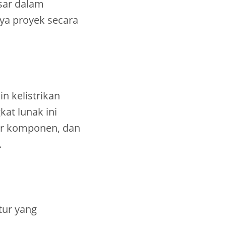
sar dalam
ya proyek secara
n kelistrikan
at lunak ini
ur komponen, dan
.
tur yang