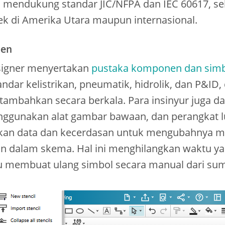
ni mendukung standar JIC/NFPA dan IEC 60617, s
ek di Amerika Utara maupun internasional.
nen
esigner menyertakan
pustaka komponen dan simbo
dar kelistrikan, pneumatik, hidrolik, dan P&ID,
itambahkan secara berkala. Para insinyur juga 
ggunakan alat gambar bawaan, dan perangkat l
kan data dan kecerdasan untuk mengubahnya 
an dalam skema. Hal ini menghilangkan waktu ya
u membuat ulang simbol secara manual dari sum