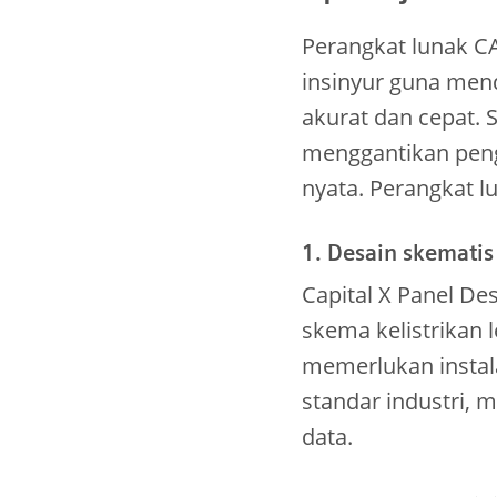
Perangkat lunak CA
insinyur guna men
akurat dan cepat. S
menggantikan pen
nyata. Perangkat lu
1. Desain skematis
Capital X Panel D
skema kelistrika
memerlukan instala
standar industri,
data.