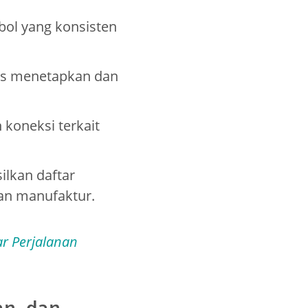
ol yang konsisten
is menetapkan dan
oneksi terkait
lkan daftar
an manufaktur.
ar Perjalanan
an, dan