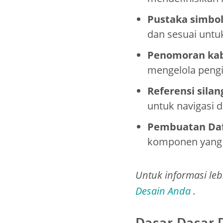
Pustaka simbol 
dan sesuai untu
Penomoran kab
mengelola pengi
Referensi sila
untuk navigasi d
Pembuatan Daft
komponen yang a
Untuk informasi leb
Desain Anda
.
Dasar-Dasar D