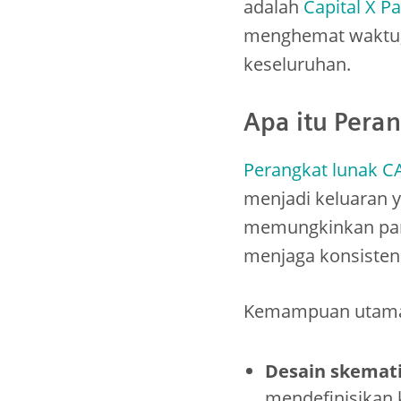
adalah
Capital X P
menghemat waktu, 
keseluruhan.
Apa itu Pera
Perangkat lunak CA
menjadi keluaran y
memungkinkan par
menjaga konsistens
Kemampuan utama 
Desain skematik
mendefinisikan k