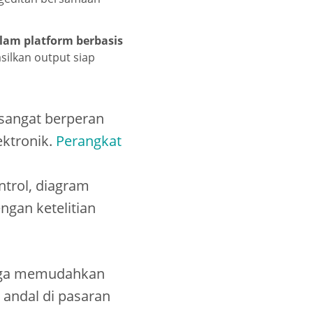
am platform berbasis
ilkan output siap
 sangat berperan
ektronik.
Perangkat
ntrol, diagram
gan ketelitian
ingga memudahkan
g andal di pasaran