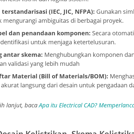
terstandarisasi (IEC, JIC, NFPA):
Gunakan simb
k mengurangi ambiguitas di berbagai proyek.
el dan penandaan komponen:
Secara otomat
dentifikasi untuk menjaga ketertelusuran.
ng antar skema:
Menghubungkan komponen dan k
an validasi yang lebih mudah
ar Material (Bill of Materials/BOM):
Menghasi
kurat langsung dari desain untuk pengadaan d
ih lanjut, baca
Apa itu Electrical CAD? Memperlanc
esain Kelistrikan, Skema Kelistrik