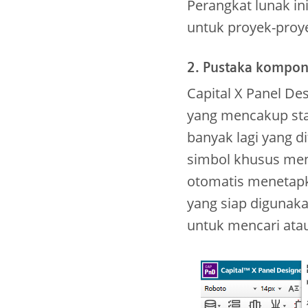
Perangkat lunak i
untuk proyek-proy
2. Pustaka kompo
Capital X Panel D
yang mencakup stan
banyak lagi yang d
simbol khusus men
otomatis menetap
yang siap digunak
untuk mencari ata