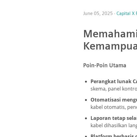
June 05, 2025 ·
Capital X
Memahami 
Kemampuan
Poin-Poin Utama
Perangkat lunak CA
skema, panel kontr
Otomatisasi meng
kabel otomatis, pe
Laporan tetap sel
kabel dihasilkan la
Platform berbasis