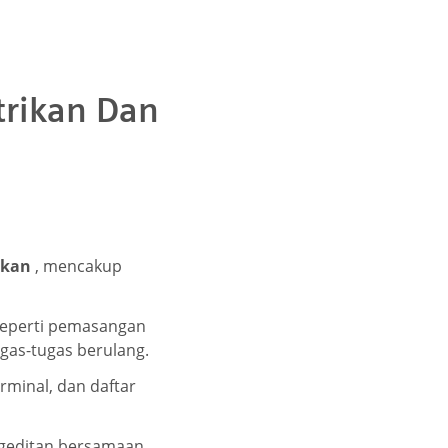
rikan Dan
ikan
, mencakup
 seperti pemasangan
gas-tugas berulang.
erminal, dan daftar
geditan bersamaan