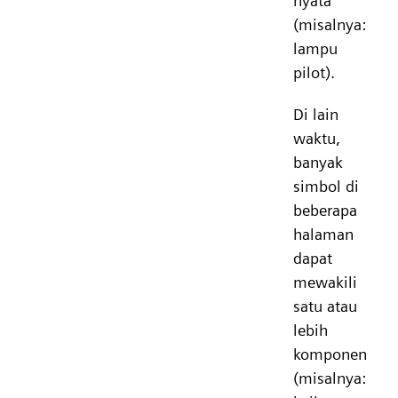
nyata
(misalnya:
lampu
pilot).
Di lain
waktu,
banyak
simbol di
beberapa
halaman
dapat
mewakili
satu atau
lebih
komponen
(misalnya: