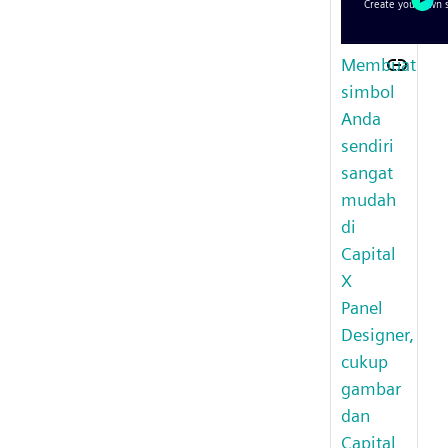
Membuat
simbol
Anda
sendiri
sangat
mudah
di
Capital
X
Panel
Designer,
cukup
gambar
dan
Capital