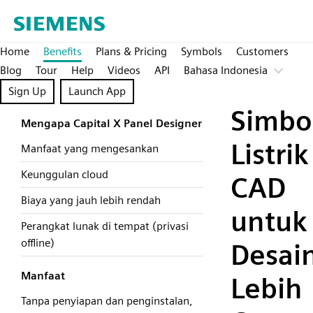
Home
Benefits
Plans & Pricing
Symbols
Customers
Blog
Tour
Help
Videos
API
Bahasa Indonesia
Sign Up
Launch App
Simbo
Mengapa Capital X Panel Designer
Listrik
Manfaat yang mengesankan
Keunggulan cloud
CAD
Biaya yang jauh lebih rendah
untuk
Perangkat lunak di tempat (privasi
offline)
Desai
Manfaat
Lebih
Tanpa penyiapan dan penginstalan,