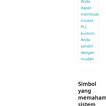
Anda
dapat
membuat
simbol
PLC
kustom
Anda
sendiri
dengan
mudah
Simbol
yang
memaham
sistem