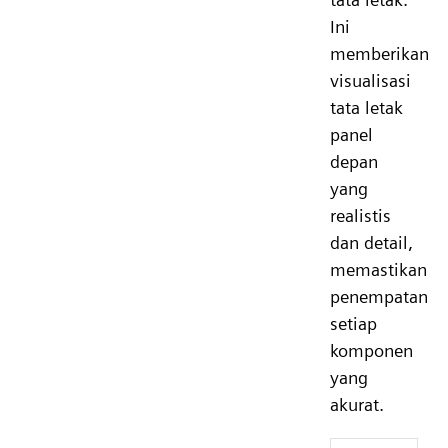
Ini
memberikan
visualisasi
tata letak
panel
depan
yang
realistis
dan detail,
memastikan
penempatan
setiap
komponen
yang
akurat.