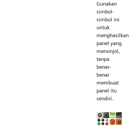
Gunakan
simbol-
simbol ini
untuk
menghasilkan
panel yang
menonjol,
tanpa
benar-
benar
membuat
panel itu
sendiri.