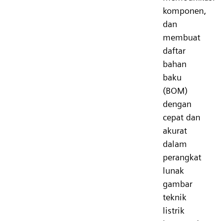
komponen,
dan
membuat
daftar
bahan
baku
(BOM)
dengan
cepat dan
akurat
dalam
perangkat
lunak
gambar
teknik
listrik