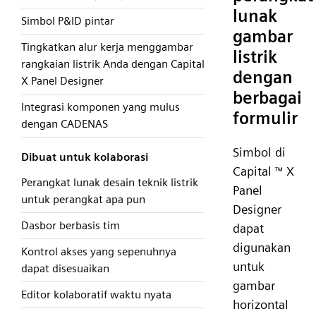
lunak
Simbol P&ID pintar
gambar
Tingkatkan alur kerja menggambar
listrik
rangkaian listrik Anda dengan Capital
dengan
X Panel Designer
berbagai
Integrasi komponen yang mulus
formulir
dengan CADENAS
Simbol di
Dibuat untuk kolaborasi
Capital
X
™
Perangkat lunak desain teknik listrik
Panel
untuk perangkat apa pun
Designer
Dasbor berbasis tim
dapat
digunakan
Kontrol akses yang sepenuhnya
untuk
dapat disesuaikan
gambar
Editor kolaboratif waktu nyata
horizontal