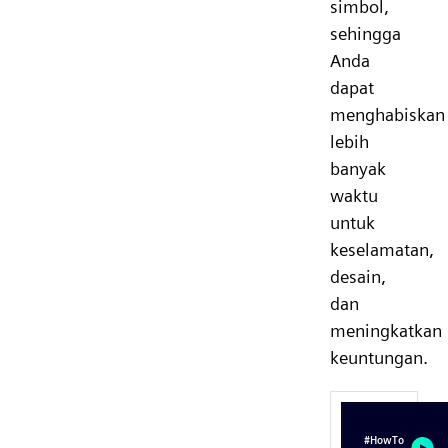
simbol,
sehingga
Anda
dapat
menghabiskan
lebih
banyak
waktu
untuk
keselamatan,
desain,
dan
meningkatkan
keuntungan.