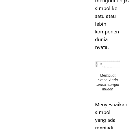
menghubungk
simbol ke
satu atau
lebih
komponen
dunia
nyata.
Membuat
simbol Anda
sendiri sangat
mudah
Menyesuaikan
simbol
yang ada
menjadi