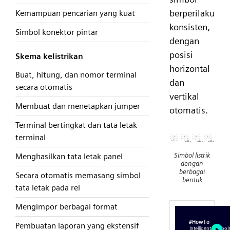
berperilaku
Kemampuan pencarian yang kuat
konsisten,
Simbol konektor pintar
dengan
posisi
Skema kelistrikan
horizontal
Buat, hitung, dan nomor terminal
dan
secara otomatis
vertikal
Membuat dan menetapkan jumper
otomatis.
Terminal bertingkat dan tata letak
terminal
Simbol listrik
Menghasilkan tata letak panel
dengan
berbagai
Secara otomatis memasang simbol
bentuk
tata letak pada rel
Mengimpor berbagai format
Pembuatan laporan yang ekstensif