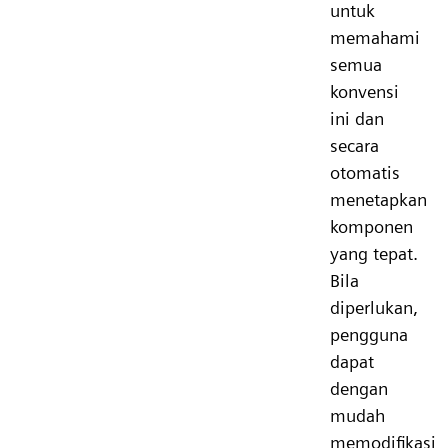
untuk
memahami
semua
konvensi
ini dan
secara
otomatis
menetapkan
komponen
yang tepat.
Bila
diperlukan,
pengguna
dapat
dengan
mudah
memodifikasi