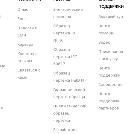
ПОДДЕРЖКИ
О нас
Электрические
X
символы
Быстрый тур
Блог
Образец
Центр
Новости и
чертежа JIC /
помощи
СМИ
NFPA
Видео
Карьера
Образец
Примечания
Клиенты и
чертежа IEC
к выпуску
отзывы
60617
ные
Центр
Связаться с
Образец
поддержки
нами
чертежа P&ID PIP
Сообщество
Гидравлический
Центр
чертеж образца
поддержки
Пневматический
 X
партнеров
образец
чертежа
Разработчик