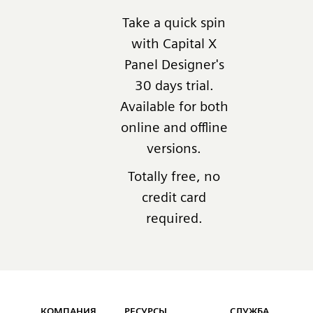
Take a quick spin
with Capital X
Panel Designer's
30 days trial.
Available for both
online and offline
versions.
Totally free, no
credit card
required.
Capital™ X Panel Designer
КОМПАНИЯ
РЕСУРСЫ
СЛУЖБА