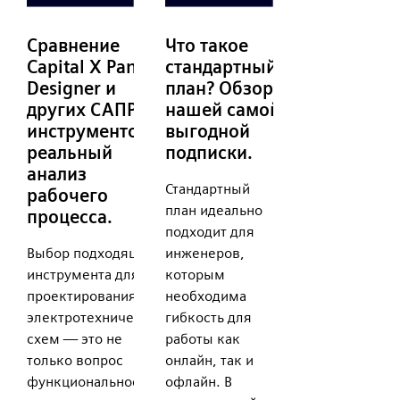
Сравнение
Что такое
Capital X Panel
стандартный
Designer и
план? Обзор
других САПР-
нашей самой
инструментов:
выгодной
реальный
подписки.
анализ
Стандартный
рабочего
план идеально
процесса.
подходит для
Выбор подходящего
инженеров,
инструмента для
которым
проектирования
необходима
электротехнических
гибкость для
схем — это не
работы как
только вопрос
онлайн, так и
функциональности,
офлайн. В