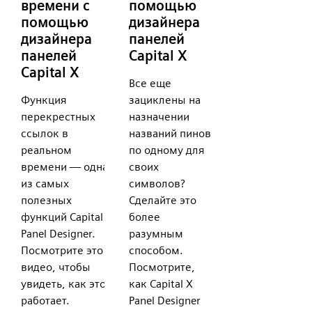
времени с
помощью
помощью
дизайнера
дизайнера
панелей
панелей
Capital X
Capital X
Все еще
Функция
зациклены на
перекрестных
назначении
ссылок в
названий пинов
реальном
по одному для
времени — одна
своих
из самых
символов?
полезных
Сделайте это
функций Capital X
более
Panel Designer.
разумным
Посмотрите это
способом.
видео, чтобы
Посмотрите,
увидеть, как это
как Capital X
работает.
Panel Designer