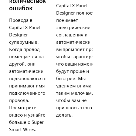
количеством
Capital X Panel
ошибок
Designer полностью
Провода в
понимает
Capital X Panel
электрические
Designer
соглашения и
суперумные.
автоматически
Когда провод
выпрямляет провода,
помещается на
чтобы гарантировать,
другой, они
что ваши изменения
автоматически
будут проще и
подключаются и
быстрее. Мы
принимают имя
уделяем внимание
подключенного
таким мелочам,
провода.
чтобы вам не
Посмотрите
пришлось этого
видео и узнайте
делать.
больше о Super
Smart Wires.