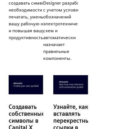
создавать символы без
Designer разработан
необходимости много
с учетом условных
печатать, уменьшая
обозначений
вашу рабочую нагрузку
электротехнических
и повышая вашу
схем и
продуктивность.
автоматически
назначает
правильные
компоненты.
Создавать
Узнайте, как
собственные
вставлять
символы в
перекрестные
Capital X
ссылки в