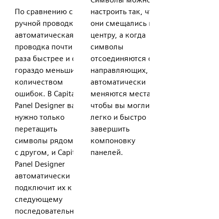
По сравнению с
настроить так, чтобы
ручной проводкой
они смещались по
автоматическая
центру, а когда
проводка почти в 3
символы
раза быстрее и с
отсоединяются от
гораздо меньшим
направляющих, они
количеством
автоматически
ошибок. В Capital X
меняются местами,
Panel Designer вам
чтобы вы могли
нужно только
легко и быстро
перетащить
завершить
символы рядом друг
компоновку
с другом, и Capital X
панелей.
Panel Designer
автоматически
подключит их к
следующему
последовательному