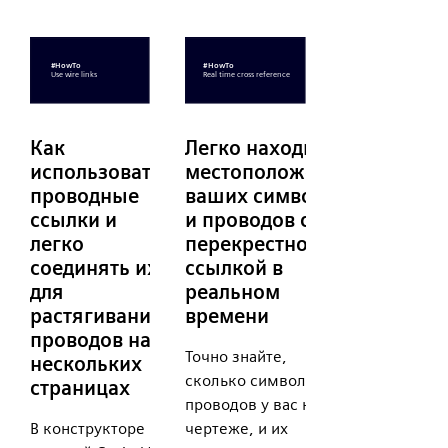
Как
Легко находите
использовать
местоположение
проводные
ваших символов
ссылки и
и проводов с
легко
перекрестной
соединять их
ссылкой в
для
реальном
растягивания
времени
проводов на
Точно знайте,
нескольких
сколько символов и
страницах
проводов у вас на
В конструкторе
чертеже, и их