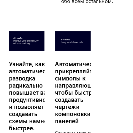
обо всем остальном.
Узнайте, как
Автоматически
автоматическая
прикрепляйте
разводка
символы к
радикально
направляющим,
повышает вашу
чтобы быстро
продуктивность
создавать
и позволяет
чертежи
создавать
компоновки
схемы намного
панелей
быстрее.
Символы можно