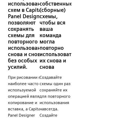
использования
собственные
схем в Capital X
(сборные)
Panel Designer
схемы,
позволяют
чтобы вся
сохранять
ваша
схемы для
команда
повторного
могла
использования
повторно
снова и снова
использовать
без особых
их снова и
усилий.
снова
При рисовании схем
Создавайте
наиболее часто
схемы один раз и
используемой
сохраняйте их
операцией является
для повторного
копирование и
использования
вставка, а Capital X
навсегда.
Panel Designer
Создайте