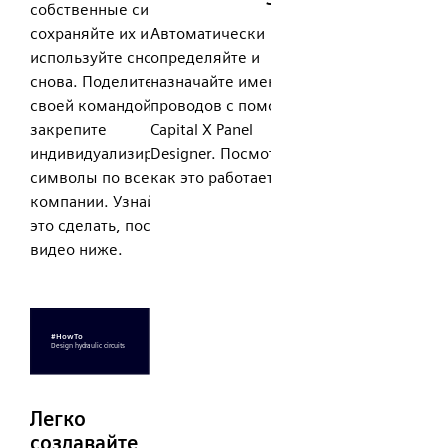
собственные символы,
сохраняйте их и
Автоматически
используйте снова и
определяйте и
снова. Поделитесь им со
назначайте имена
своей командой и
проводов с помощью
закрепите
Capital X Panel
индивидуализированные
Designer. Посмотрите,
символы по всей
как это работает.
компании. Узнайте, как
это сделать, посмотрев
видео ниже.
Легко
создавайте