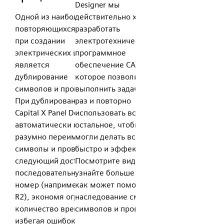
Designer мы
Одной из наиболее
действительно хотели
повторяющихся задач
разработать
при создании
электротехническое
электрических цепей
программное
является
обеспечение САПР,
дублирование
которое позволит вам
символов и проводов.
выполнить задачу один
При дублировании
раз и повторно
Capital X Panel Designer
использовать все
автоматически и
остальное, чтобы вы
разумно переименует
могли делать все
символы и провода в
быстро и эффективно.
следующий доступный
Посмотрите видео и
последовательный
узнайте больше о том,
номер (например: R1 в
как может помочь
R2), экономя огромное
наследование смарт-
количество времени и
символов и проводов.
избегая ошибок.