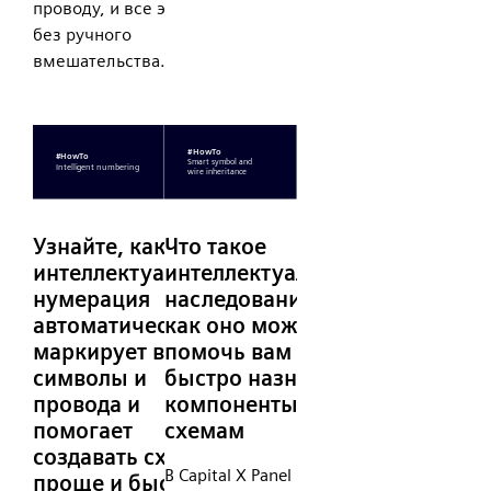
проводу, и все это
без ручного
вмешательства.
Узнайте, как
Что такое
интеллектуальная
интеллектуальное
нумерация
наследование и
автоматически
как оно может
маркирует ваши
помочь вам
символы и
быстро назначить
провода и
компоненты
помогает
схемам
создавать схемы
В Capital X Panel
проще и быстрее.