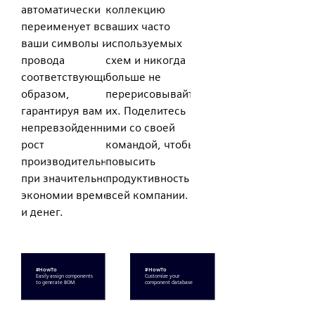
автоматически
коллекцию
переименует все
ваших часто
ваши символы и
используемых
провода
схем и никогда
соответствующим
больше не
образом,
перерисовывайте
гарантируя вам
их. Поделитесь
непревзойденный
ими со своей
рост
командой, чтобы
производительности
повысить
при значительной
продуктивность
экономии времени
всей компании.
и денег.