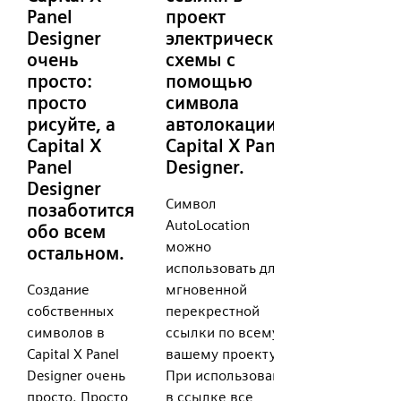
Panel
проект
Designer
электрической
очень
схемы с
просто:
помощью
просто
символа
рисуйте, а
автолокации
Capital X
Capital X Panel
Panel
Designer.
Designer
Символ
позаботится
AutoLocation
обо всем
можно
остальном.
использовать для
Создание
мгновенной
собственных
перекрестной
символов в
ссылки по всему
Capital X Panel
вашему проекту.
Designer очень
При использовании
просто. Просто
в ссылке все