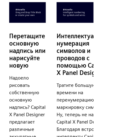
Перетащите
Интеллектуальная
основную
нумерация
надпись или
символов и
нарисуйте
проводов с
новую
помощью Capital
X Panel Designer
Надоело
рисовать
Тратите большую часть
собственную
времени на
основную
перенумерацию и
надпись? Capital
маркировку символов?
X Panel Designer
Ну, теперь не надо с
предлагает
Capital X Panel Designer!
различные
Благодаря встроенному
аккуратные
интеллекту Capital X