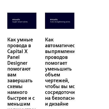
Как умные
Как
провода в
автоматическое
Capital X
выпрямление
Panel
проводов
Designer
помогает
помогают
уменьшить
вам
объем
завершать
чертежей,
схемы
чтобы вы могли
намного
сосредоточиться
быстрее и с
на безопасности
меньшим
и дизайне