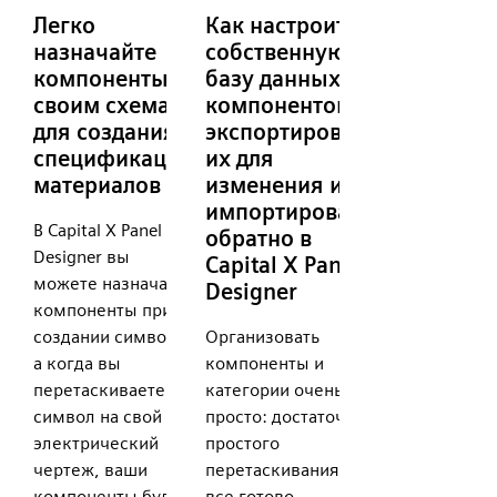
Легко
Как настроить
назначайте
собственную
компоненты
базу данных
своим схемам
компонентов,
для создания
экспортировать
спецификаций
их для
материалов
изменения и
импортировать
В Capital X Panel
обратно в
Designer вы
Capital X Panel
можете назначать
Designer
компоненты при
создании символа,
Организовать
а когда вы
компоненты и
перетаскиваете
категории очень
символ на свой
просто: достаточно
электрический
простого
чертеж, ваши
перетаскивания, и
компоненты будут
все готово.