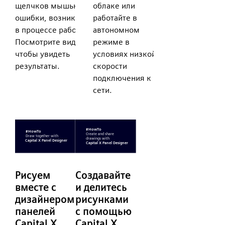
щелчков мышью и
облаке или
ошибки, возникшие
работайте в
в процессе работы.
автономном
Посмотрите видео,
режиме в
чтобы увидеть
условиях низкой
результаты.
скорости
подключения к
сети.
Рисуем
Создавайте
вместе с
и делитесь
дизайнером
рисунками
панелей
с помощью
Capital X
Capital X