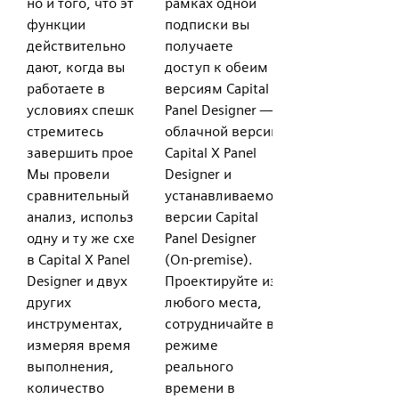
но и того, что эти
рамках одной
функции
подписки вы
действительно
получаете
дают, когда вы
доступ к обеим
работаете в
версиям Capital
условиях спешки и
Panel Designer —
стремитесь
облачной версии
завершить проект.
Capital X Panel
Мы провели
Designer и
сравнительный
устанавливаемой
анализ, используя
версии Capital
одну и ту же схему
Panel Designer
в Capital X Panel
(On-premise).
Designer и двух
Проектируйте из
других
любого места,
инструментах,
сотрудничайте в
измеряя время
режиме
выполнения,
реального
количество
времени в