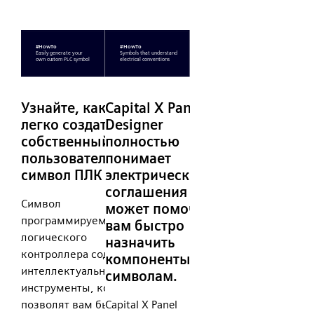
Узнайте, как
Capital X Panel
легко создать
Designer
собственный
полностью
пользовательский
понимает
символ ПЛК
электрические
соглашения и
Символ
может помочь
программируемого
вам быстро
логического
назначить
контроллера содержит
компоненты
интеллектуальные
символам.
инструменты, которые
позволят вам быстро
Capital X Panel