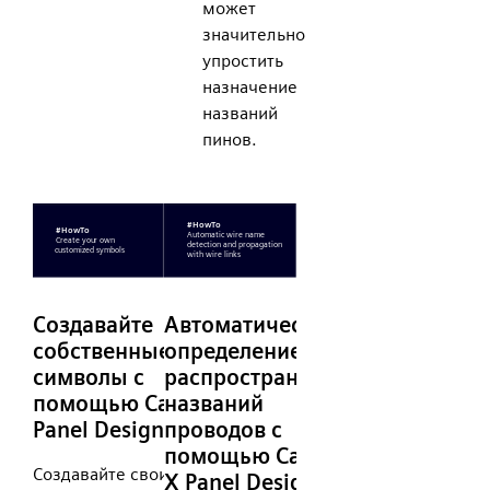
может
значительно
упростить
назначение
названий
пинов.
Создавайте
Автоматическое
собственные
определение и
символы с
распространение
помощью Capital X
названий
Panel Designer
проводов с
помощью Capital
Создавайте свои
X Panel Designer