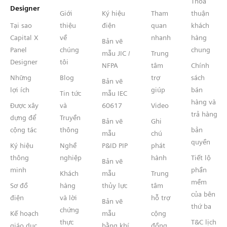
Thỏa
Designer
Giới
Ký hiệu
Tham
thuận
Tại sao
thiệu
điện
quan
khách
Capital X
về
nhanh
hàng
Bản vẽ
Panel
chúng
chung
mẫu JIC /
Trung
Designer
tôi
NFPA
tâm
Chính
Những
Blog
trợ
sách
Bản vẽ
lợi ích
giúp
bán
Tin tức
mẫu IEC
hàng và
Được xây
và
60617
Video
trả hàng
dựng để
Truyền
Bản vẽ
Ghi
cộng tác
thông
bản
mẫu
chú
quyền
Ký hiệu
Nghề
P&ID PIP
phát
thông
nghiệp
hành
Tiết lộ
Bản vẽ
minh
phần
Khách
mẫu
Trung
mềm
Sơ đồ
hàng
thủy lực
tâm
của bên
điện
và lời
hỗ trợ
Bản vẽ
thứ ba
chứng
Kế hoạch
mẫu
cộng
thực
T&C lịch
giáo dục
bằng khí
đồng