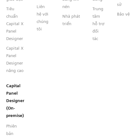
sử
Liên
nén
Tiêu
Trung
hệ với
Bảo vệ
chuẩn
Nhà phát
tâm
chúng
Capital X
triển
hỗ trợ
tôi
Panel
đối
Designer
tác
Capital X
Panel
Designer
nâng cao
Capital
Panel
Designer
(On-
premise)
Phiên
bản