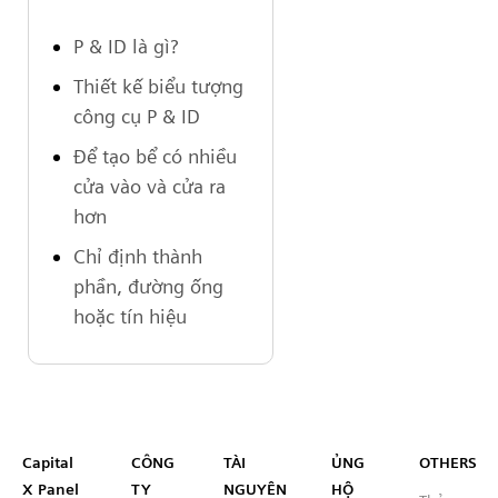
P & ID là gì?
Thiết kế biểu tượng
công cụ P & ID
Để tạo bể có nhiều
cửa vào và cửa ra
hơn
Chỉ định thành
phần, đường ống
hoặc tín hiệu
Capital™ X Panel Designer
Capital
CÔNG
TÀI
ỦNG
OTHERS
X Panel
TY
NGUYÊN
HỘ