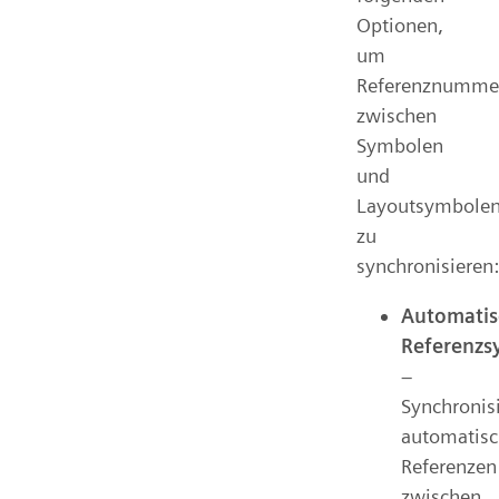
Optionen,
um
Referenznumme
zwischen
Symbolen
und
Layoutsymbole
zu
synchronisieren:
Automatis
Referenzs
–
Synchronisi
automatis
Referenzen
zwischen