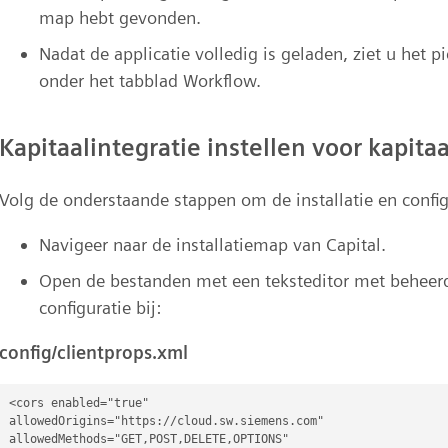
map hebt gevonden.
Nadat de applicatie volledig is geladen, ziet u het 
onder het tabblad Workflow.
Kapitaalintegratie instellen voor kapitaa
Volg de onderstaande stappen om de installatie en config
Navigeer naar de installatiemap van Capital.
Open de bestanden met een teksteditor met beheer
configuratie bij:
config/clientprops.xml
<cors enabled="true"

allowedOrigins="https://cloud.sw.siemens.com"

allowedMethods="GET,POST,DELETE,OPTIONS"
