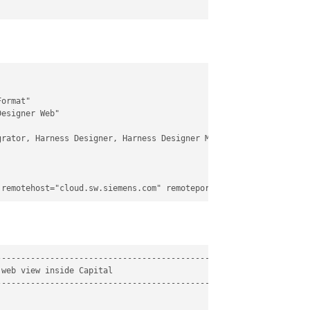
ormat"

esigner Web"

rator, Harness Designer, Harness Designer Modular"

---------------------------------------------------------

web view inside Capital

---------------------------------------------------------
