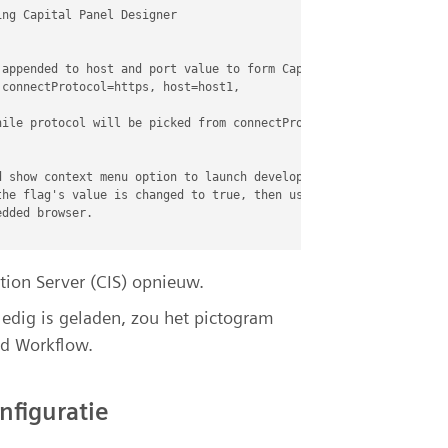
ng Capital Panel Designer

appended to host and port value to form Capital Panel Designer u
connectProtocol=https, host=host1,

ile protocol will be picked from connectProtocol property

 show context menu option to launch developer tools to

he flag's value is changed to true, then user will see an

dded browser.

ation Server (CIS) opnieuw.
lledig is geladen, zou het pictogram
ad Workflow.
nfiguratie