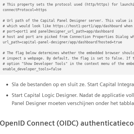
# This property sets the protocol used (http/https) for launchi
connectProtocol=https

# Url path of the Capital Panel Designer server. This value is 
# which would look like https://host1:port1/app/dashboard when 
# port=port1 and panelDesigner_url_path=app/dashboard

# host and port are picked from Connection Properties Dialog wh
url_path=capital-panel-designer/app/dashboard?hosted=true

# The flag below determines whether the embedded browser should
# inspect a webpage. By default, the flag is set to false. If t
# option "Show Developer Tools" in the context menu of the embe
Sla de bestanden op en sluit ze. Start Capital Integr
Start Capital Logic Designer. Nadat de applicatie vo
Panel Designer moeten verschijnen onder het tabbl
OpenID Connect (OIDC) authenticatieco