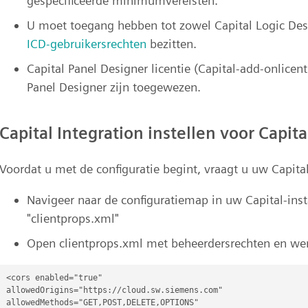
gespecificeerde minimumvereisten.
U moet toegang hebben tot zowel Capital Logic Desi
ICD-gebruikersrechten
bezitten.
Capital Panel Designer licentie (Capital-add-onlicen
Panel Designer zijn toegewezen.
Capital Integration instellen voor Capita
Voordat u met de configuratie begint, vraagt u uw Capit
Navigeer naar de configuratiemap in uw Capital-ins
"clientprops.xml"
Open clientprops.xml met beheerdersrechten en werk
<cors enabled="true"

allowedOrigins="https://cloud.sw.siemens.com"

allowedMethods="GET,POST,DELETE,OPTIONS"
