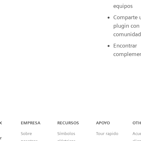
equipos
Comparte 
plugin con 
comunidad
Encontrar
complemen
Capital™ X Panel Designer
X
EMPRESA
RECURSOS
APOYO
OTH
Sobre
Símbolos
Tour rapido
Acu
r
nosotros
eléctricos
clie