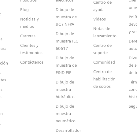
Centro de
univ
Blog
Dibujo de
ayuda
X
muestra de
Polí
Noticias y
Videos
JIC / NFPA
devo
medios
Notas de
r
y ve
Dibujo de
Carreras
lanzamiento
os
muestra IEC
Dere
Clientes y
Centro de
para
60617
auto
testimonios
soporte
Dibujo de
Divu
Contáctenos
Comunidad
ción
muestra de
de s
Centro de
s
P&ID PIP
de t
habilitación
ntes
Dibujo de
Térm
de socios
s
muestra
cond
s
hidráulico
hist
Dibujo de
Seg
ón
muestra
neumático
X
Desarrollador