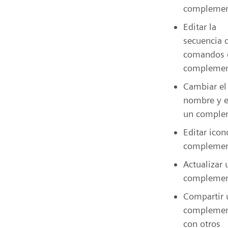
compleme
Editar la
secuencia 
comandos 
compleme
Cambiar el
nombre y e
un comple
Editar icon
complemen
Actualizar 
compleme
Compartir 
compleme
con otros