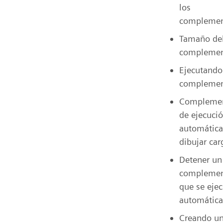
los
complemen
Tamaño de
compleme
Ejecutando
compleme
Compleme
de ejecuci
automática
dibujar car
Detener un
compleme
que se ejec
automátic
Creando u