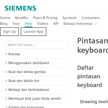
Home
Benefits
Plans & Pricing
Symbols
Customers
Blog
Tour
Help
Videos
API
Bahasa Indonesia
Sign Up
Launch App
Pintasa
keyboar
Konsep
Menggunakan dashboard
Daftar
Buat dan kelola gambar
pintasan
Buat dan kelola tim
keyboard
Berbagi dan berkolaborasi
Membuat blok judul Anda sendiri
Simbol dan komponen