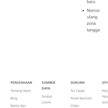
baru
Nomor
ulang
zona
tangga
Capital™ X Panel Designer
PERUSAHAAN
SUMBER
DUKUNG
OT
DAYA
Tentang Kami
Tur Cepat
Perj
Simbol
Pel
Blog
Pusat Bantuan
Listrik
Univ
Berita dan
Video