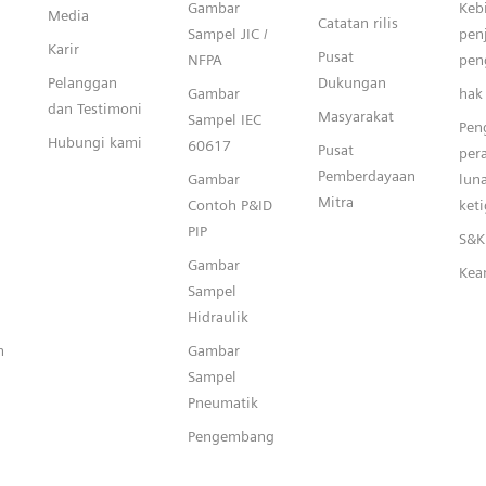
Gambar
Keb
Media
Catatan rilis
Sampel JIC /
pen
Karir
Pusat
NFPA
pen
Pelanggan
Dukungan
Gambar
hak 
dan Testimoni
Masyarakat
Sampel IEC
Pen
Hubungi kami
60617
Pusat
per
Pemberdayaan
Gambar
lun
Mitra
Contoh P&ID
keti
PIP
S&K 
Gambar
Kea
Sampel
Hidraulik
n
Gambar
Sampel
Pneumatik
Pengembang