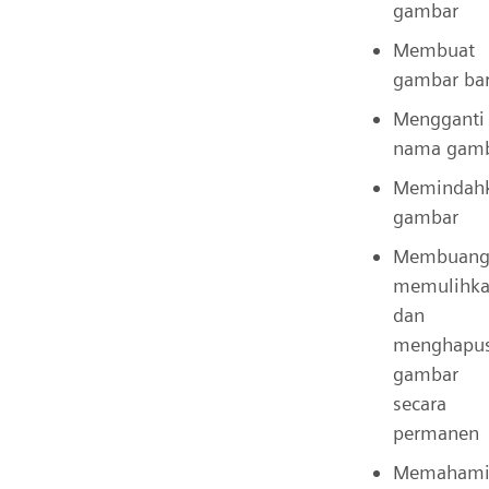
gambar
Membuat
gambar ba
Mengganti
nama gam
Memindah
gambar
Membuang
memulihka
dan
menghapu
gambar
secara
permanen
Memaham