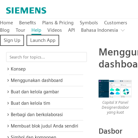
Home
Benefits
Plans & Pricing
Symbols
Customers
Blog
Tour
Help
Videos
API
Bahasa Indonesia
Sign Up
Launch App
Menggu
dashboa
Konsep
Menggunakan dashboard
Buat dan kelola gambar
Capital X Panel
Buat dan kelola tim
Designerdasbor
yang kuat
Berbagi dan berkolaborasi
Membuat blok judul Anda sendiri
Dasbor
Simbol dan komponen