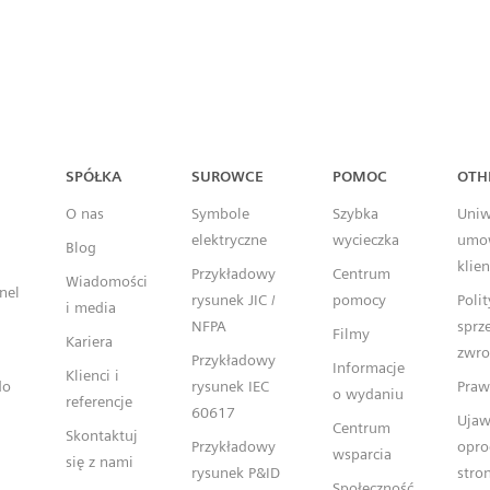
Capital™ X Panel Designer
SPÓŁKA
SUROWCE
POMOC
OTH
O nas
Symbole
Szybka
Uniw
elektryczne
wycieczka
umo
Blog
klie
Przykładowy
Centrum
Wiadomości
nel
rysunek JIC /
pomocy
Poli
i media
NFPA
sprz
Filmy
Kariera
zwr
Przykładowy
Informacje
Klienci i
do
rysunek IEC
Praw
o wydaniu
referencje
60617
Ujaw
Centrum
Skontaktuj
Przykładowy
opro
wsparcia
się z nami
rysunek P&ID
stron
Społeczność