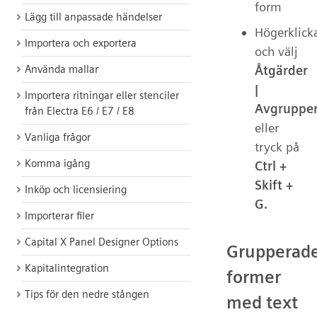
form
Lägg till anpassade händelser
Högerklick
Importera och exportera
och välj
Åtgärder
Använda mallar
|
Importera ritningar eller stenciler
Avgruppe
från Electra E6 / E7 / E8
eller
Vanliga frågor
tryck på
Komma igång
Ctrl +
Skift +
Inköp och licensiering
G.
Importerar filer
Capital X Panel Designer Options
Grupperad
Kapitalintegration
former
Tips för den nedre stången
med text