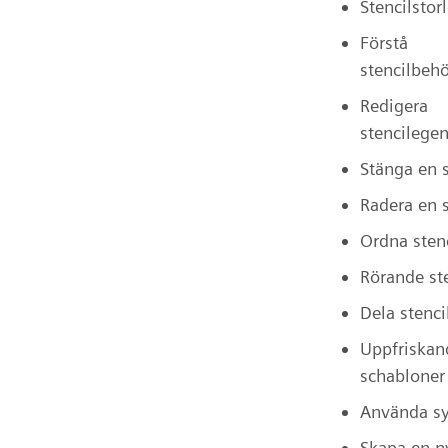
Stencilstor
Förstå
stencilbehö
Redigera
stencilege
Stänga en s
Radera en s
Ordna stenc
Rörande ste
Dela stenci
Uppfriskan
schabloner
Använda s
Skapa en n