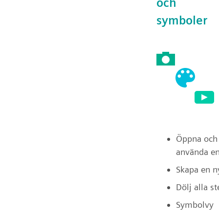
och
symboler
Öppna och
använda en
Skapa en ny
Dölj alla st
Symbolvy