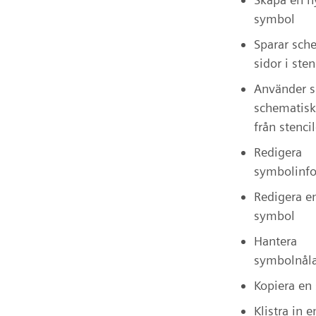
symbol
Sparar sch
sidor i sten
Använder s
schematisk
från stenci
Redigera
symbolinf
Redigera e
symbol
Hantera
symbolnål
Kopiera en
Klistra in e