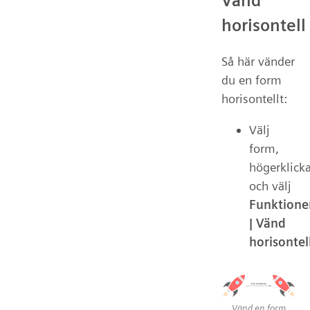
Vänd
horisontell
Så här vänder
du en form
horisontellt:
Välj
form,
högerklick
och välj
Funktione
| Vänd
horisontel
Vänd en form