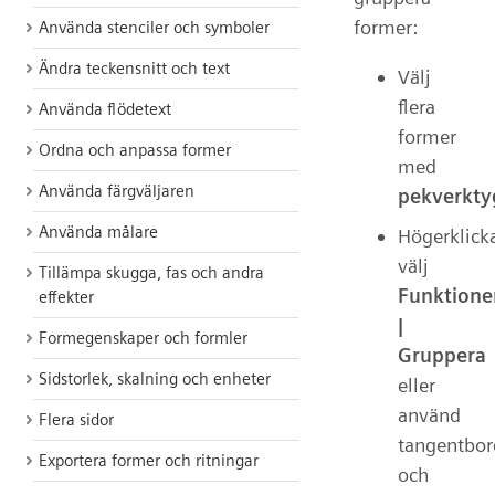
former:
Använda stenciler och symboler
Ändra teckensnitt och text
Välj
flera
Använda flödetext
former
Ordna och anpassa former
med
Använda färgväljaren
pekverkty
Använda målare
Högerklick
välj
Tillämpa skugga, fas och andra
Funktione
effekter
|
Formegenskaper och formler
Gruppera
Sidstorlek, skalning och enheter
eller
använd
Flera sidor
tangentbor
Exportera former och ritningar
och