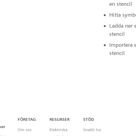
en stencil
Hitta symb
Ladda ner 
stencil
Importera 
stencil
Capital™ X Panel Designer
FÖRETAG
RESURSER
STÖD
ner
Om oss
Elektriska
Snabb tur