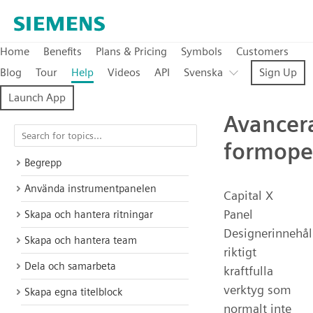
Home
Benefits
Plans & Pricing
Symbols
Customers
Blog
Tour
Help
Videos
API
Svenska
Sign Up
Launch App
Avancer
formope
Begrepp
Använda instrumentpanelen
Capital X
Panel
Skapa och hantera ritningar
Designerinnehål
Skapa och hantera team
riktigt
Dela och samarbeta
kraftfulla
verktyg som
Skapa egna titelblock
normalt inte