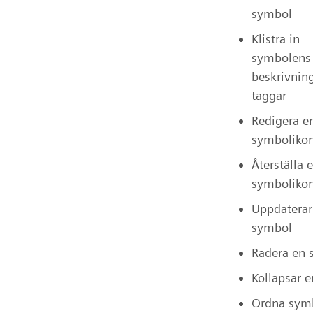
symbol
Klistra in
symbolens
beskrivnin
taggar
Redigera e
symboliko
Återställa 
symboliko
Uppdaterar
symbol
Radera en 
Kollapsar e
Ordna symb