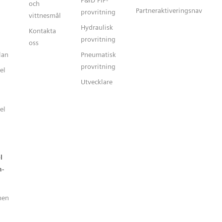
P&ID PIP-
och
Partneraktiveringsnav
provritning
vittnesmål
Hydraulisk
Kontakta
provritning
oss
lan
Pneumatisk
provritning
el
Utvecklare
el
l
n-
nen