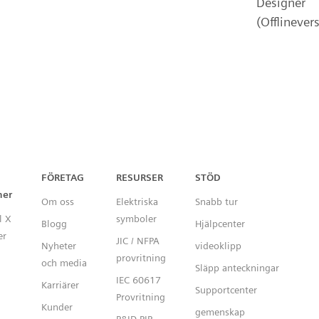
Designer
(Offlinever
Capital™ X Panel Designer
FÖRETAG
RESURSER
STÖD
ner
Om oss
Elektriska
Snabb tur
l X
symboler
Blogg
Hjälpcenter
er
JIC / NFPA
Nyheter
videoklipp
provritning
och media
Släpp anteckningar
IEC 60617
Karriärer
Supportcenter
Provritning
Kunder
gemenskap