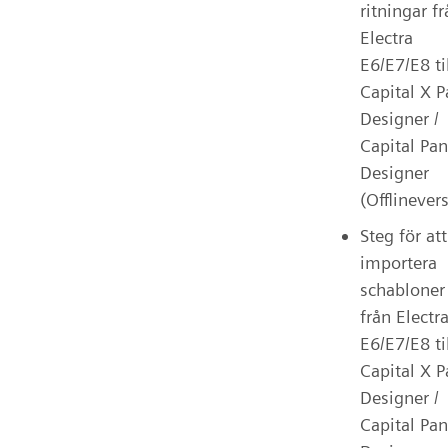
ritningar f
Electra
E6/E7/E8 ti
Capital X P
Designer /
Capital Pan
Designer
(Offlinever
Steg för att
importera
schabloner
från Electr
E6/E7/E8 ti
Capital X P
Designer /
Capital Pan