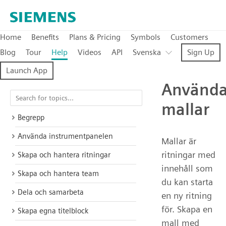
Home
Benefits
Plans & Pricing
Symbols
Customers
Blog
Tour
Help
Videos
API
Svenska
Sign Up
Launch App
Använd
mallar
Begrepp
Använda instrumentpanelen
Mallar är
ritningar med
Skapa och hantera ritningar
innehåll som
Skapa och hantera team
du kan starta
Dela och samarbeta
en ny ritning
för. Skapa en
Skapa egna titelblock
mall med