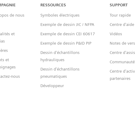
PAGNIE
RESSOURCES
SUPPORT
opos de nous
Symboles électriques
Tour rapide
Exemple de dessin JIC / NFPA
Centre d'aide
alités et
Exemple de dessin CEI 60617
Vidéos
ias
Exemple de dessin P&ID PIP
Notes de ver
ières
Dessin d'échantillons
Centre d'assi
nts et
hydrauliques
Communauté
oignages
Dessin d'échantillons
Centre d'acti
actez-nous
pneumatiques
partenaires
Développeur