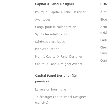
Capital™ X Panel Designer
Capital X Panel Designer
COM
Pourquoi Capital X Panel Designer
À pr
Avantages
Blog
Conçu pour la collaboration
Actu
méd
Symboles intelligents
Carr
Schémas électriques
Clie
Plan d'éducation
tém
Norme Capital X Panel Designer
Cont
Capital X Panel Designer Avancé
Capital Panel Designer (On-
premise)
La version hors ligne
Télécharger Capital Panel Designer
(sur site)