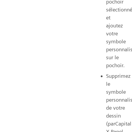
pochoir
sélectionn
et
ajoutez
votre
symbole
personnali
sur le
pochoir.
Supprimez
le
symbole
personnali
de votre
dessin
(parCapital
X Panel