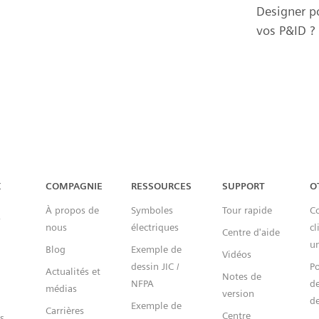
Designer p
vos P&ID ?
Capital™ X Panel Designer
X
COMPAGNIE
RESSOURCES
SUPPORT
O
À propos de
Symboles
Tour rapide
Co
nous
électriques
cl
Centre d'aide
un
Blog
Exemple de
Vidéos
dessin JIC /
Po
Actualités et
Notes de
NFPA
de
médias
version
de
Exemple de
Carrières
Centre
s