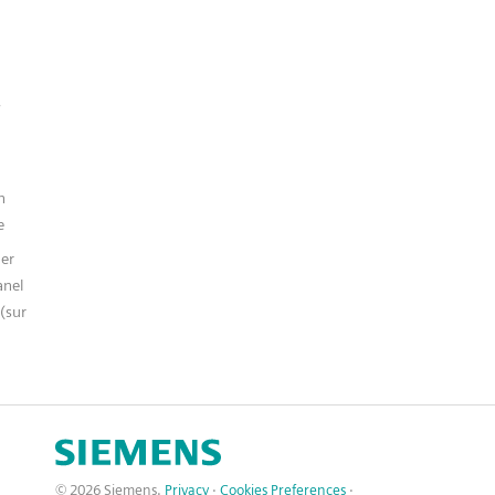
n
e
er
anel
(sur
© 2026 Siemens.
Privacy
·
Cookies Preferences
·