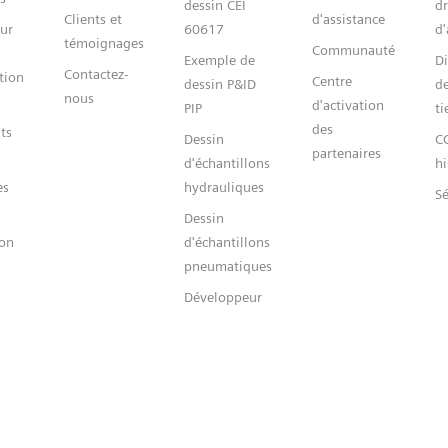
dessin CEI
dr
Clients et
d'assistance
ur
60617
d'
témoignages
Communauté
Exemple de
Di
Contactez-
tion
Centre
dessin P&ID
de
nous
d'activation
s
PIP
ti
des
ts
Dessin
C
partenaires
d'échantillons
hi
es
hydrauliques
Sé
Dessin
ion
d'échantillons
pneumatiques
Développeur