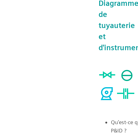
Diagramm
de
tuyauterie
et
d'instrume
Qu'est-ce q
P&ID ?